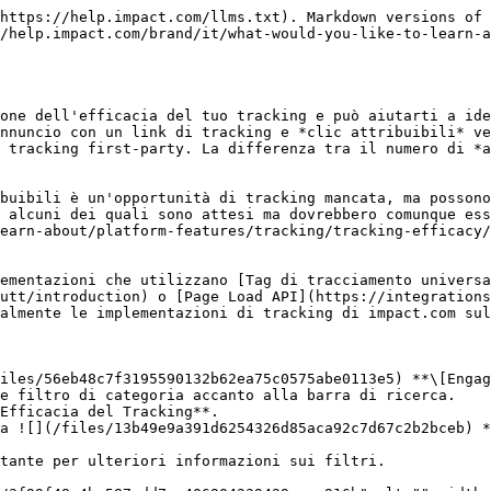
------------------------------------------------------------------------------------------------------------------- |
| Intervallo di date              | Filtra per un intervallo di date specifico dei dati. Seleziona un minimo di 30 giorni per ottenere insight statisticamente significativi.                                                                                                                                                                                          |
| Includi clic dal datacenter     | Seleziona **Sì** o **No** per includere *clic dal datacenter* dati. Seleziona **No** per filtrare i clic provenienti dai datacenter per aiutare a rimuovere il traffico non umano e fornire una visione più accurata della perdita di tracking.                                                                                    |
| Includi clic di fallback mobile | Seleziona **Sì** o **No** per includere *fallback mobile* dati. Se stai promuovendo eventi web e mobile, non ci sarà alcun evento di caricamento della pagina da misurare, quindi selezionando **No** ti darà una misura più accurata. Tuttavia, se stai tracciando un'app mobile con il *Page Load API*, puoi selezionare **Sì**. |
| Numero minimo di clic avviati   | Seleziona **Tutti** o inserire un valore numerico, nel qual caso il report conterrà solo i valori selezionati.                                                                                                                                                                                                                     |
| Partner                         | Seleziona **Tutti** o seleziona un partner, nel qual caso il report conterrà solo i dati relativi al partner selezionato.                                                                                                                                                                                                          |
| Perdita di tracking             | Seleziona **Tutti** o seleziona livelli specifici di perdita di tracking per includere nel report i dati relativi ai livelli selezionati di perdita di tracking.                                                                                                                                                                   |
| Paese                           | Seleziona **Tutti** o inserisci il nome di un paese, nel qual caso il report conterrà solo i dati relativi al paese selezionato.                                                                                                                                                                                                   |
| Annuncio                        | Seleziona **Tutti** o seleziona un annuncio, nel qual caso il report conterrà solo i dati relativi all'annuncio selezionato.                                                                                                                                                                                                       |

**Raggruppa per:** Seleziona una metrica in base alla quale raggruppare i dati.

| Nessuno                | Seleziona **Nessuno** per vedere l'efficacia del tracking per l'intero programma.                                                                        |
| ---------------------- | ----------------------------------------------------------------------------