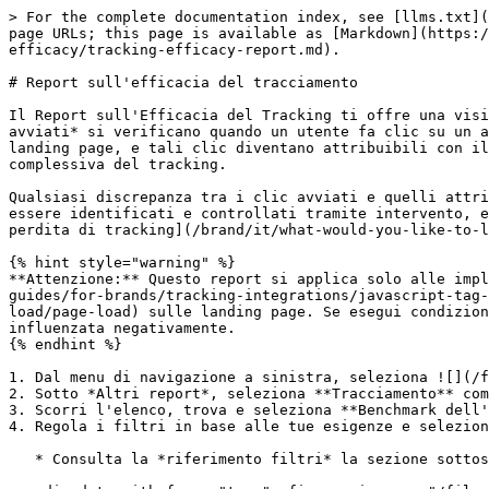
> For the complete documentation index, see [llms.txt](https://help.impact.com/llms.txt). Markdown versions of documentation pages are available by appending `.md` to page URLs; this page is available as [Markdown](https://help.impact.com/brand/it/what-would-you-like-to-learn-about/platform-features/tracking/tracking-efficacy/tracking-efficacy-report.md).

# Report sull'efficacia del tracciamento

Il Report sull'Efficacia del Tracking ti offre una visione dell'efficacia del tuo tracking e può aiutarti a identificare le aree che possono essere migliorate. *Clic avviati* si verificano quando un utente fa clic su un annuncio con un link di tracking e *clic attribuibili* vengono registrati quando il tracking si carica sulla landing page, e tali clic diventano attribuibili con il tracking first-party. La differenza tra il numero di *avviati* e *attribuibili* clic mostra l'efficacia complessiva del tracking.

Qualsiasi discrepanza tra i clic avviati e quelli attribuibili è un'opportunità di tracking mancata, ma possono esserci molteplici motivi, alcuni dei quali possono essere identificati e controllati tramite intervento, e alcuni dei quali sono attesi ma dovrebbero comunque essere riconosciuti. Scopri di più sulle [cause della perdita di tracking](/brand/it/what-would-you-like-to-learn-about/platform-features/tracking/tracking-efficacy/causes-of-tracking-loss.md).

{% hint style="warning" %}
**Attenzione:** Questo report si applica solo alle implementazioni che utilizzano [Tag di tracciamento universale](https://integrations.impact.com/integration-guides/for-brands/tracking-integrations/javascript-tag-utt/introduction) o [Page Load API](https://integrations.impact.com/brand-api-reference/reference/page-load/page-load) sulle landing page. Se esegui condizionalmente le implementazioni di tracking di impact.com sulle tue landing page, questa metrica sarà probabilmente influenzata negativamente.
{% endhint %}

1. Dal menu di navigazione a sinistra, seleziona ![](/files/56eb48c7f3195590132b62ea75c0575abe0113e5) **\[Engage]** → **Report** → **Altri report**.
2. Sotto *Altri report*, seleziona **Tracciamento** come filtro di categoria accanto alla barra di ricerca.
3. Scorri l'elenco, trova e seleziona **Benchmark dell'Efficacia del Tracking**.
4. Regola i filtri in base alle tue esigenze e seleziona ![](/files/13b49e9a391d6254326d85aca92c7d67c2b2bceb) **\[Cerca]**.

   * Consulta la *riferimento filtri* la sezione sottostante per ulteriori informazioni sui filtri.

   <div data-with-frame="true"><figure><img src="/files/3f99f48a4ba587cdd7cc406904239429eeac916b" alt="" width="563"><figcaption></figcaption></figure></div>

<details>

<summary>riferimento filtri</summary>

| Filtro                          | Descrizione                                                                                                                                                                                                                                                                                                                        |
| ------------------------------- | ---------------------------------------------------------------------------------------------------------------------------------------------------------------------------------------------------------------