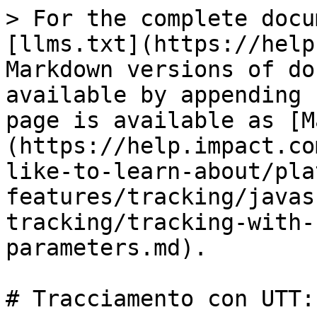
> For the complete documentation index, see [llms.txt](https://help.impact.com/llms.txt). Markdown versions of documentation pages are available by appending `.md` to page URLs; this page is available as [Markdown](https://help.impact.com/brand/it/what-would-you-like-to-learn-about/platform-features/tracking/javascript-tag-tracking/tracking-with-utt-javascript-parameters.md).

# Tracciamento con UTT: parametri JavaScript

Scopri di più su [il tracciamento con UTT](/brand/it/what-would-you-like-to-learn-about/platform-features/tracking/javascript-tag-tracking/tracking-with-universal-tracking-tag-utt.md).

#### Parametri a livello ordine

|                                                                                    |                   |                                                              |                                                                                                                                                                                                                                                                                                                                       |                                    |
| ---------------------------------------------------------------------------------- | ----------------- | ------------------------------------------------------------ | ------------------------------------------------------------------------------------------------------------------------------------------------------------------------------------------------------------------------------------------------------------------------------------------------------------------------------------- | ---------------------------------- |
| **Parametro**                                                                      | **Formato**       | **Obbligatorio**                                             | **Descrizione**                                                                                                                                                                                                                                                                                                                       | **Esempio**                        |
| `orderId`                                                                          | Alfanumerico (64) | Obbligatorio                                                 | L'ID univoco e tracciabile dell'ordine.                                                                                                                                                                                                                                                                                               | OID-12345                          |
| `customProfileId`                                                                  | Stringa (70)      | Consigliato                                                  | Identificatore univoco usato per identificare un visitatore sul tuo sito web (indipendentemente dal fatto che abbia effettuato l'accesso). Esempi comuni includono UUID, cookie anonimi degli utenti e IDFV. Non deve contenere dati che possano identificare direttamente una persona, come indirizzi email o ID utente autenticati. | CPID-1234                          |
| `orderPromoCode`                                                                   | Stringa (64)      | Obbligatorio se stai utilizzando codici promozionali         | Coupon o codice promozionale per l'ordine (passa una stringa vuota se non c'è alcun codice promozionale per questo ordine). Se ne viene utilizzato più di uno, solo uno può essere comunicato a noi.                                                                                                                                  | 10OFF-ROCKET                       |
| `customerId`                                                                       | Alfanumerico (50) | Obbligatorio per le azioni concatenate, opzionale altrimenti | Identificatore cliente univoco assegnato dalla tua piattaforma agli account cliente. Non usare dati personali identificabili per questo campo.                                                                                                                                                                                        | 123424872-AB                       |
| `customerEmail`                                                                    | Stringa (64)      | Opzionale                                                    | Hash SHA1 dell'email del cliente, oppure un'email in testo normale (verrà sottoposta ad hashing dal nostro sistema).                                                                                                                                                                                                                  | <gus@tomail.com>                   |
| `customerStatus`                                                                   | Alfanumerico (40) | Opzionale                                                    | [Stato del cliente](/brand/it/what-would-you-like-to-learn-about/platform-features/multi-program-reports/performance-reports-for-brands/new-vs-return-customer-report.md): Ad es., “Nuovo” o “Di ritorno”.                                                                                        