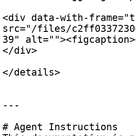
<div data-with-frame="t
src="/files/c2ff0337230
39" alt=""><figcaption>
</div>

</details>

---

# Agent Instructions
