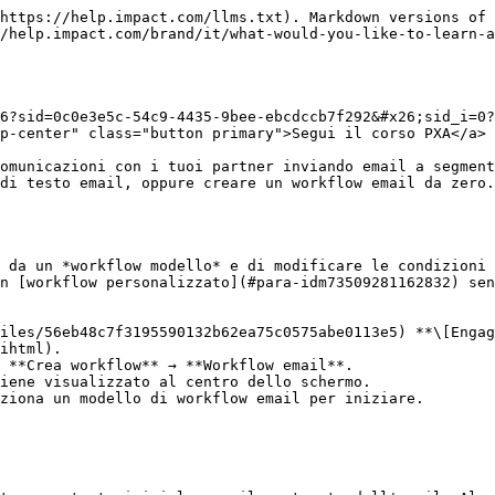
--------------------------------------------------------------------------------------------------------------------------------------------------------------------------------------------------------------------------------------------------------------------------------------------------------------------------------------------------------------------------------------------------------------------------------------------------------------------------------------------------------------- |
| <p>Automatizza gli inviti ai prospect</p><p><em>(Performance e Creator)</em></p>                            | Invia un invito via email quando aggiungi un partner a Prospects, fai un follow-up dopo 7 e 14 giorni dall'invito e accettalo automaticamente quando si registra.                                                                                                                                                                                                                                                                                                                                                                                          |
| <p>Onboarding partner/creator</p><p><em>(Performance e Creator)</em></p>                                    | Invia email automatiche di onboarding ai nuovi partner o creator per farli iniziare rapidamente a promuovere.                                                                                                                                                                                                                                                                                                                                                                                                                                              |
| <p>Sblocca il potere dei creator di punta</p><p><em>(Solo Creator)</em></p>                                 | Approva i creator di punta e raggiungi milioni di follower coinvolti.                                                                                                                                                                                                                                                                                                                                                                                                                                                                                      |
| <p>Dai il benvenuto e avvia rapidamente un nuovo partner/creator</p><p><em>(Performance e Creator)</em></p> | <p>Invia un'email di benvenuto ai partner appena iscritti, poi aiutali a diventare operativi inviando email di follow-up con materiali di onboarding. Le email inviate tramite questo workflow possono essere inviate solo in 1 lingua.</p><p><strong>Attenzione:</strong> Dopo aver attivato questo workflow, assicurati che le tue <a href="https://app.impact.com/secure/advertiser/campaign/campaign-systememails-settings-flow.ihtml">email di benvenuto di sistema</a> siano disattivate per evitare di inviare ai tuoi partner email duplicate.</p> |
| <p>Festeggia la prima vendita di un partner</p><p><em>(Solo Performance)</em></p>                           | Congratulati con i partner per la loro prima vendita con un messaggio personalizzato.                                                                  