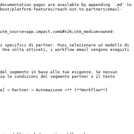
                                                                                                                                                                                                                                                                                                                                                                                                    |
| <p>Celebra i partner con le migliori performance</p><p><em>(Solo Performance)</em></p>                      | Congratulati con i partner per aver raggiunto un traguardo entro un periodo di tempo specifico.                                                                                                                                                                                                                                                                                                                                                                                                                                                            |
| <p>Riattivazione partner/creator</p><p><em>(Solo programmi Performance e Creator evergreen)</em></p>        | Automatizza il re-engagement dei partner inattivi con email a 3 intervalli specifici. Puoi modificare gli intervalli durante la configurazione dei workflow.                                                                                                                                                                                                                                                                                                                                                                                               |

</details>

4. Inserisci un breve **Nome del workflow** fino a 50 caratteri.
5. Facoltativamente, inserisci una **Descrizione**.
6. ![](/files/bcb6da087265fb9beef85997a54e50203691b8d1) **\[Attiva interruttore]** **Pianifica attivazione** per selezionare una data specifica da cui il workflow email verrà attivato.
   1. Una volta attivo, il sistema invia automaticamente email ai partner che soddisfano le condizioni del tuo segmento. Controlla attentamente i criteri prima di programmare, poiché l'invio delle email dipende interamente da queste regole.
7. Configura il **Segmento partner** a cui questo workflow deve applicarsi. Un segmento sarà preconfigurato per te e potrai apportare modifiche se necessario.
   * Per consigli importanti ed esempi dettagliati specifici sulla configurazione dei tuoi segmenti partner, fai riferimento a [Segmenti partner per i workflow email spiegati](/brand/it/what-would-you-like-to-learn-about/platform-features/reach-out-to-partners/email-workflows/partner-segments-for-email-workflows-explained.md).

<details>

<summary>Modifica un segmento partner</summary>

1. Nel campo di selezione del segmento, seleziona ![](https://files.gitbook.com/v0/b/gitbook-x-prod.appspot.com/o/spaces%2FwMLlMoFBtKJa8ptd3zaw%2Fuploads%2Fgit-blob-a600f51d86cbf3c02c36ea5cf311867b2bb4cf89%2F00a06da7505c774dc36762a66bcd169b1d62cb35af729e3383729755194758fb.svg?alt=media) **\[Modifica]**.
2. Rivedi la configurazione del segmento e apporta le modifiche desiderate.

   * Facoltativamente, seleziona ![](/files/0aafef99ec4e77d9b7b3e0531467b63590add75d) **\[E]** per aggiungere altre condizioni.

  