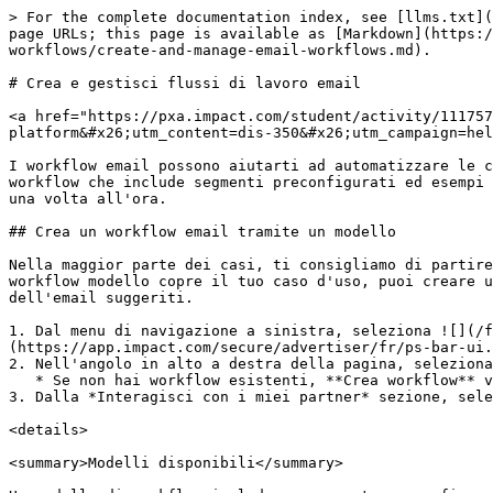
> For the complete documentation index, see [llms.txt](https://help.impact.com/llms.txt). Markdown versions of documentation pages are available by appending `.md` to page URLs; this page is available as [Markdown](https://help.impact.com/brand/it/what-would-you-like-to-learn-about/platform-features/reach-out-to-partners/email-workflows/create-and-manage-email-workflows.md).

# Crea e gestisci flussi di lavoro email

<a href="https://pxa.impact.com/student/activity/1117576?sid=0c0e3e5c-54c9-4435-9bee-ebcdccb7f292&#x26;sid_i=0?utm_source=app.impact.com&#x26;utm_medium=owned-platform&#x26;utm_content=dis-350&#x26;utm_campaign=help-center" class="button primary">Segui il corso PXA</a>

I workflow email possono aiutarti ad automatizzare le comunicazioni con i tuoi partner inviando email a segmenti specifici di partner. Puoi selezionare un modello di workflow che include segmenti preconfigurati ed esempi di testo email, oppure creare un workflow email da zero. Una volta attivati, i workflow email vengono eseguiti una volta all'ora.

## Crea un workflow email tramite un modello

Nella maggior parte dei casi, ti consigliamo di partire da un *workflow modello* e di modificare le condizioni del segmento in base alle tue esigenze. Se nessun workflow modello copre il tuo caso d'uso, puoi creare un [workflow personalizzato](#para-idm73509281162832) senza le condizioni del segmento partner o il testo dell'email suggeriti.

1. Dal menu di navigazione a sinistra, seleziona ![](/files/56eb48c7f3195590132b62ea75c0575abe0113e5) **\[Engage] → Partner → Automazione →** [**Workflow**](https://app.impact.com/secure/advertiser/fr/ps-bar-ui.ihtml).
2. Nell'angolo in alto a destra della pagina, seleziona **Crea workflow** → **Workflow email**.
   * Se non hai workflow esistenti, **Crea workflow** viene visualizzato al centro dello schermo.
3. Dalla *Interagisci con i miei partner* sezione, seleziona un modello di workflow email per iniziare.

<details>

<summary>Modelli disponibili</summary>

Un modello di workflow include un segmento preconfigurato e un testo iniziale per il contenuto dell'email. Alcuni modelli includono più workflow che sono *concatenati*, il che significa che verrà eseguita una sequenza di azioni in base alla configurazione dei workflow.

I modelli con più workflow sono indicati da icone colorate sulla scheda del modello. Se hai scelto un modello concatenato, dovrai selezionare **Modifica** sotto il primo workflow per aprire la schermata di creazione del workflow.

| Modello                                                                                                     | Descrizione                                                                                                                                                                                                                                                                                                                                                                                                                                                                                                                                                |
| ----------------------------------------------------------------------------------------------------------- | -------------------------------------------