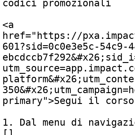
codici promozionali

<a 
href="https://pxa.impac
601?sid=0c0e3e5c-54c9-4
ebcdccb7f292&#x26;sid_i
utm_source=app.impact.c
platform&#x26;utm_conte
350&#x26;utm_campaign=h
primary">Segui il corso
1. Dal menu di navigazi
[]