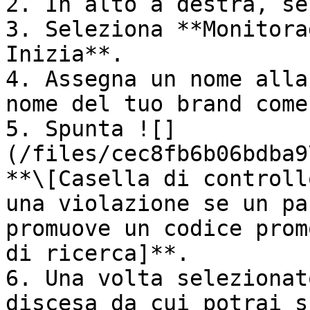
2. In alto a destra, se
3. Seleziona **Monitora
Inizia**.

4. Assegna un nome alla
nome del tuo brand come
5. Spunta ![]
(/files/cec8fb6b06bdba9
**\[Casella di controll
una violazione se un pa
promuove un codice prom
di ricerca]**.

6. Una volta selezionat
discesa da cui potrai s