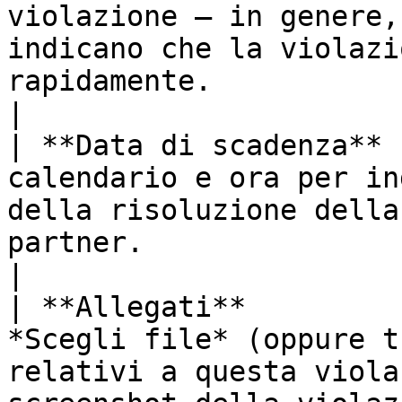
violazione — in genere,
indicano che la violazi
rapidamente.                                                                                                                                   
|

| **Data di scadenza** 
calendario e ora per in
della risoluzione della
partner.                                                                                                                                                                        
|

| **Allegati**         
*Scegli file* (oppure t
relativi a questa viola