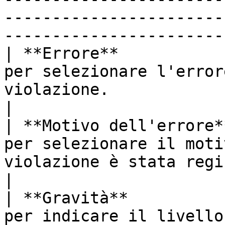
-----------------------
------------------------
| **Errore**           
per selezionare l'error
violazione.                                                                                                                                                                                                                      
|

| **Motivo dell'errore*
per selezionare il moti
violazione è stata registrata.                                                                                                                                                 
|

| **Gravità**          
per indicare il livello