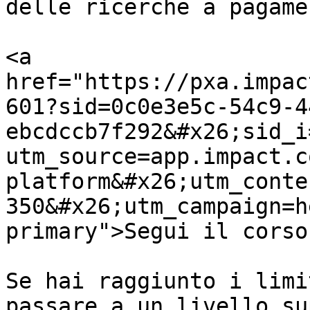
delle ricerche a pagamen
<a 
href="https://pxa.impac
601?sid=0c0e3e5c-54c9-4
ebcdccb7f292&#x26;sid_i
utm_source=app.impact.c
platform&#x26;utm_conte
350&#x26;utm_campaign=h
primary">Segui il corso
Se hai raggiunto i limi
passare a un livello su