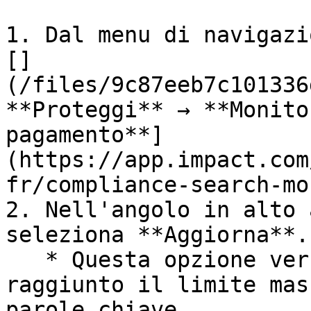
1. Dal menu di navigazi
[]
(/files/9c87eeb7c101336
**Proteggi** → **Monito
pagamento**]
(https://app.impact.com
fr/compliance-search-mo
2. Nell'angolo in alto 
seleziona **Aggiorna**.

   * Questa opzione verrà visualizzata solo se hai 
raggiunto il limite mas
parole chiave.
