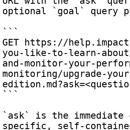
URL with the `ask` quer
optional `goal` query p
```

GET https://help.impact
you-like-to-learn-about
and-monitor-your-perfor
monitoring/upgrade-your
edition.md?ask=<questio
```

`ask` is the immediate 
specific, self-containe