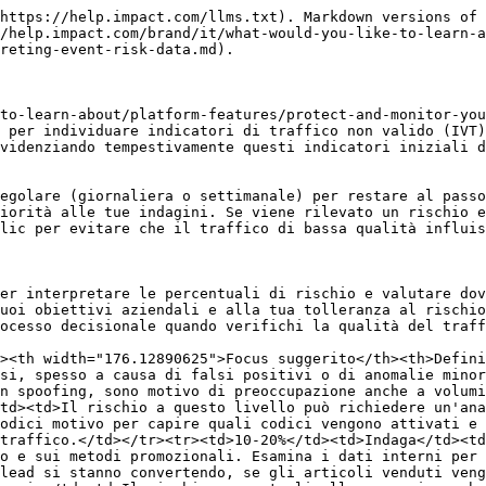
<td>Prendilo sul serio</td><td>Il rischio a questo livello suggerisce che una parte significativa del traffico del partner potrebbe essere problematica. Potresti valutare opzioni come la modifica dei termini contrattuali o il reversal del pagamento per gli eventi segnalati, a seconda delle policy del tuo programma.</td></tr><tr><td>30%+</td><td>Valuta la relazione</td><td>Un rischio costantemente elevato a questo livello segnala una significativa criticità di qualità. Valuta se la partnership stia fornendo il valore di cui il tuo programma ha bisogno e se siano giustificati ulteriori investimenti.</td></tr></tbody></table>

{% hint style="warning" %}
**Per livelli del 10% e superiori**: Consulta i codici motivo, comprendi i metodi promozionali, verifica le prove con segnali interni, tassi di reversal e qualsiasi altra attività sospetta.

Queste soglie sono orientative. La linea d'azione corretta dipende dagli obiettivi specifici del tuo programma, dalla tolleranza al rischio e dal contesto della relazione con il partner.
{% endhint %}

#### Il volume conta

Una percentuale di rischio elevata da parte di un partner con volumi molto bassi potrebbe non essere statisticamente significativa. Per trarre conclusioni solide, assicurati che il numero di eventi sia statisticamente rilevante per evitare di essere tratto in inganno dagli outlier.

Ad esempio, un partner con 15 eventi e un punteggio di rischio del 33% (5 flag) potrebbe semplicemente essere soggetto a una lieve anomalia. Al contrario, un partner con 5.000 eventi e un punteggio di rischio del 95% indica un problema grave e sistemico che richiede un intervento immediato.

{% hint style="info" %}
**Suggerimento**: Usa il `filtro Azioni >=` nel report per rimuovere i partner i cui conteggi di eventi scendono al di sotto della soglia di significatività per il tuo programma. Come raccomandazione di base, prendi in considerazione il filtro per i partner con almeno 10 azioni prima di valutare i loro livelli di rischio.
{% endhint %}

#### Esamina i codici motivo

Prima di agire, esamina i [codici motivo](/brand/it/what-would-you-like-to-learn-about/platform-features/protect-and-monitor-your-performance-program/event-risk/reason-codes-reference.md) associati agli eventi segnalati. Forniscono un contesto sul motivo per cui gli eventi sono stati contrassegnati. Comprendere il codice motivo ti aiuta a stabilire se i flag indicano una reale preoccupazione o una spiegazione legittima.

**Esempio**:

* **Pattern ad alta gravità**: Se un partner ha un volume consistente di eventi segnalati (ad es. >100 azioni) attribuiti a codici critici come il conversion spoofing, ciò richiede un'indagine immediata indipendentemente dalla percentuale complessiva.
* **Rischio stratificato**: Quando un singolo evento viene contrassegnato con più di un codice motivo (ad es. sia "Proxy" sia "Attività anomala"), la probabilità di un falso positivo è significativamente inferiore. Questi segmenti con più flag dovrebbero avere priorità nella revisione.
* **Volume e validità**: Ricorda che, all'aumentare del volume di traffico segnalato, aumenta anche la probabilità di problemi di performance o di conversioni "spazzatura" in futuro. Usa questi codici per determinare se il traffico di un partner valga il rischio a lungo termine per i tuoi dati di conversione.

### Indagare un partner

Quando i livel