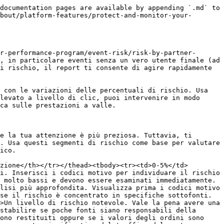
li di rischio richiedono un esame più approfondito, considera quanto segue:

* **Da quanto tempo lavori con questo partner?** I partner consolidati con una comprovata esperienza meritano una conversazione prima di adottare misure drastiche.
* **Siete stati in contatto di recente?** Potrebbe esserci un contesto che ti manca, come una nuova fonte di traffico che stanno testando.
* **C'è una ragione legittima per i codici motivo segnalati?** Alcuni modelli di business generano naturalmente tassi più elevati di determinati flag (ad es. l'uso di VPN in alcuni vertical).
* **Cosa stanno vedendo i tuoi team interni antifrode o di compliance?** Confronta i dati di Event Risk con i tuoi segnali interni.

Se dovessero sorgere ulteriori dubbi di frode, [contatta l'assistenza](https://impact.com/contact/support/) e includi quanti più dettagli possibile (ID partner, intervallo di date, set di dati, motivo della preoccupazione per il rischio).

#### Suggerimenti per la salute a lungo termine del programma

* **Promuovi la trasparenza delle sottofonti**: Per affrontare il rischio in modo più preciso, collabora con i tuoi partner per assicurarti che trasmettano gli identificatori delle sottofonti (spesso tramite parametri come Shared ID). Sebbene si tratti di un campo aperto che può essere utilizzato per varie metriche di reporting, disporre di dati granulari ti consente di isolare specifiche fonti problematiche senza dover penalizzare l'intero flusso di traffico del partner.
* **Esamina regolarmente**: Integra le informazioni di Rischio per partner nei tuoi controlli antifrode interni esaminando il report almeno settimanalmente. Invece di trattare la gestione del rischio come un esercizio reattivo, [pianifica il report](/brand/it/what-would-you-like-to-learn-about/platform-features/multi-program-reports/report-management/schedule-reports.md) per automatizzare le notifiche direttamente nella tua casella di posta.
* **Usa tutele contrattuali**: Valuta di includere nei tuoi contratti una clausola che definisca come gestire gli eventi segnalati. Consulta il tuo team legale per [redigere termini](/brand/it/what-would-you-like-to-learn-about/platform-features/protect-and-monitor-your-performance-program/event-risk/understanding-and-interpreting-event-risk-data.md) adatti alla tua attività.
* Crea una [notifica antifrode personalizzata](/brand/it/what-would-you-like-to-learn-about/account-administration/account-settings/notifications/manage-your-brand-notification-settings.md), oltre a quanto offre questo report.

  [Reverti le azioni](/brand/it/what-would-you-like-to-learn-about/platform-features/submit-and-modify-conversion-data/batch-modify-conversion-data/batch-modifications-and-reversals-reference.md) associate a livelli di rischio elevati usando il codice motivo `CONS_FRAUD` .

Scopri di più su [prevenzione delle frodi](https://impact.com/affiliate/preventing-affiliate-fraud/).


---

# Agent Instructions
This documentation is published with GitBook. GitBook is the documentation platform designed so that both humans and AI agents can read, navigate, and reason over technical content effectively. Learn more at gitbook.com.

## Querying This Documentation
If you need additional information that is not directly available in this page, you can query the documentation dynami