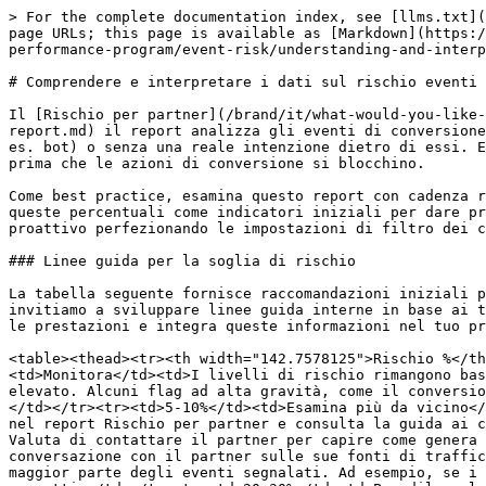
> For the complete documentation index, see [llms.txt](https://help.impact.com/llms.txt). Markdown versions of documentation pages are available by appending `.md` to page URLs; this page is available as [Markdown](https://help.impact.com/brand/it/what-would-you-like-to-learn-about/platform-features/protect-and-monitor-your-performance-program/event-risk/understanding-and-interpreting-event-risk-data.md).

# Comprendere e interpretare i dati sul rischio eventi

Il [Rischio per partner](/brand/it/what-would-you-like-to-learn-about/platform-features/protect-and-monitor-your-performance-program/event-risk/risk-by-partner-report.md) il report analizza gli eventi di conversione per individuare indicatori di traffico non valido (IVT), in particolare eventi senza un vero utente finale (ad es. bot) o senza una reale intenzione dietro di essi. Evidenziando tempestivamente questi indicatori iniziali di rischio, il report ti consente di agire rapidamente prima che le azioni di conversione si blocchino.

Come best practice, esamina questo report con cadenza regolare (giornaliera o settimanale) per restare al passo con le variazioni delle percentuali di rischio. Usa queste percentuali come indicatori iniziali per dare priorità alle tue indagini. Se viene rilevato un rischio elevato a livello di clic, puoi intervenire in modo proattivo perfezionando le impostazioni di filtro dei clic per evitare che il traffico di bassa qualità influisca sulle prestazioni a valle.

### Linee guida per la soglia di rischio

La tabella seguente fornisce raccomandazioni iniziali per interpretare le percentuali di rischio e valutare dove la tua attenzione è più preziosa. Tuttavia, ti invitiamo a sviluppare linee guida interne in base ai tuoi obiettivi aziendali e alla tua tolleranza al rischio. Usa questi segmenti di rischio come base per valutare le prestazioni e integra queste informazioni nel tuo processo decisionale quando verifichi la qualità del traffico.

<table><thead><tr><th width="142.7578125">Rischio %</th><th width="176.12890625">Focus suggerito</th><th>Definizione</th></tr></thead><tbody><tr><td>0-5%</td><td>Monitora</td><td>I livelli di rischio rimangono bassi, spesso a causa di falsi positivi o di anomalie minori. Inserisci i codici motivo per individuare il rischio elevato. Alcuni flag ad alta gravità, come il conversion spoofing, sono motivo di preoccupazione anche a volumi molto bassi e devono essere esaminati immediatamente.</td></tr><tr><td>5-10%</td><td>Esamina più da vicino</td><td>Il rischio a questo livello può richiedere un'analisi più approfondita. Visualizza prima i codici motivo nel report Rischio per partner e consulta la guida ai codici motivo per capire quali codici vengono attivati e se il rischio è concentrato in specifiche sottofonti. Valuta di contattare il partner per capire come genera traffico.</td></tr><tr><td>10-20%</td><td>Indaga</td><td>Un livello di rischio notevole. Vale la pena avere una conversazione con il partner sulle sue fonti di traffico e sui metodi promozionali. Esamina i dati interni per stabilire se poche fonti siano responsabili della maggior parte degli eventi segnalati. Ad esempio, se i lead si stanno convertendo, se gli articoli venduti vengono restituiti oppure se i valori degli ordini sono sospetti.</td></tr><tr><td>20-30%</td>