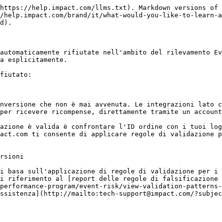
                                                                                                                                                                                                                                                                                                                                                                                                                 |
| ---------------------------------------------------------------------------------------- | ------------------------------------------------------------------------------------------------------------------------------------------------------------------------------------------------------------------------------------------------------------------------------------------------------------------------------------------------------------------------------------------------------------------------------------------------------------------------------------------------------------------------------------------------------------------------------------------------------------------------------------------------------------------------------------------------------------------------ |
| Partner                                                                                  | Filtra le azioni segnalate generate da un partner specifico.                                                                                                                                                                                                                                                                                                                                                                                                                                                                                                                                                                                                                                                             |
| Tipo di evento                                                                           | Filtra le azioni segnalate in base a uno specifico [tipo di evento](/brand/it/what-would-you-like-to-learn-about/platform-features/event-types/event-types-explained.md). Puoi selezionare qualsiasi tipo di evento configurato per il tuo programma, ad esempio Click.                                                                                                                                                                                                                                                                                                                                                                                                                                                  |
| OID                                                                                      | Filtra le azioni segnalate associate a un ordine specifico. L'ID ordine è una stringa che funge da identificatore univoco dell'ordine.                                                                                                                                                                                                                                                                                                                                                                               