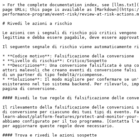
> For the complete documentation index, see [llms.txt](https://help.impact.com/llms.txt). Markdown versions of documentation pages are available by appending `.md` to page URLs; this page is available as [Markdown](https://help.impact.com/brand/it/what-would-you-like-to-learn-about/platform-features/protect-and-monitor-your-performance-program/event-risk/review-at-risk-actions.md).

# Rivedi le azioni a rischio

Le azioni con i segnali di rischio più critici vengono automaticamente rifiutate nell'ambito del rilevamento Event Risk. Se ritieni che una di queste azioni sia legittima e debba essere pagabile, deve essere approvata esplicitamente.

Il seguente segnale di rischio viene automaticamente rifiutato:

* **Codice motivo**: Falsificazione della conversione
* **Livello di rischio**: Critico/Sospetto
* **Descrizione**: Una conversione falsificata è una conversione che non è mai avvenuta. Le integrazioni lato client come JavaScript possono essere vulnerabili ad attori malevoli che creano eventi di conversione falsi per ricevere ricompense, direttamente tramite un account partner o, più comunemente, tramite il programma premi di un partner di tipo fedeltà/ricompense.
* **Soluzione**: Il modo migliore per confermare se un'azione è valida è confrontare l'ID ordine con i tuoi log degli ordini. Le conversioni falsificate non esisteranno nel tuo sistema backend. Per rilevarlo, impact.com ti consente di applicare regole di validazione per i pattern previsti dell'ID ordine e dell'URL della pagina di conversione.

#### Rivedi le tue regole di falsificazione delle conversioni

Il rilevamento della falsificazione delle conversioni si basa sull'applicazione di regole di validazione per i pattern previsti dell'ID ordine e dell'URL della pagina di conversione per ciascuno dei tuoi tipi di evento. Fai riferimento al [report delle regole di falsificazione delle conversioni](/brand/it/what-would-you-like-to-learn-about/platform-features/protect-and-monitor-your-performance-program/event-risk/view-validation-patterns-for-conversion-events.md) per sapere quali regole abbiamo configurato per il tuo programma. [Contatta l'assistenza](http://mailto:tech-support@impact.com/?subject=Conversion%20Spoofing%20Validation%20Rules%20Request) per aggiornare queste regole dove necessario.

#### Trova e rivedi le azioni sospette

I seguenti passaggi ti guideranno a trovare e rivedere eventuali azioni rifiutate in base alle regole di validazione:

1. Dal menu di navigazione a sinistra, seleziona ![](/files/56eb48c7f3195590132b62ea75c0575abe0113e5) **\[Engage]** → **Transazioni** → **Pagamenti in sospeso** → **A rischio**.
2. Filtra le conversioni che desideri visualizzare. Seleziona ![](/files/e1b9e8a8994436279c2bbe72a9a7d981656d4d09) **\[Cerca]** quando hai impostato i filtri.
   * Visualizza la *riferimento filtri* più sotto per ulteriori informazioni.

<details>

<summary>riferimento filtri</summary>

| Filtro                                                                                   | Descrizione                                                                                                                                                                                                                                                                                             