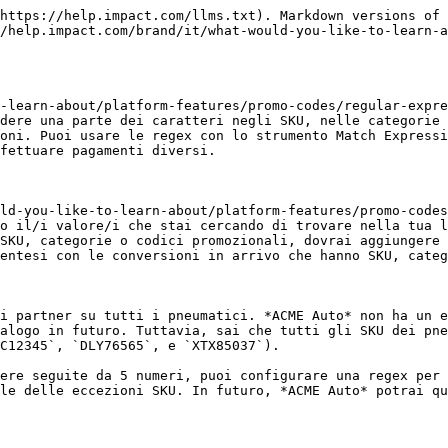
https://help.impact.com/llms.txt). Markdown versions of 
/help.impact.com/brand/it/what-would-you-like-to-learn-a
-learn-about/platform-features/promo-codes/regular-expre
dere una parte dei caratteri negli SKU, nelle categorie 
oni. Puoi usare le regex con lo strumento Match Expressi
fettuare pagamenti diversi.

ld-you-like-to-learn-about/platform-features/promo-codes
o il/i valore/i che stai cercando di trovare nella tua l
SKU, categorie o codici promozionali, dovrai aggiungere 
entesi con le conversioni in arrivo che hanno SKU, categ
i partner su tutti i pneumatici. *ACME Auto* non ha un e
alogo in futuro. Tuttavia, sai che tutti gli SKU dei pne
C12345`, `DLY76565`, e `XTX85037`).

ere seguite da 5 numeri, puoi configurare una regex per 
le delle eccezioni SKU. In futuro, *ACME Auto* potrai qu