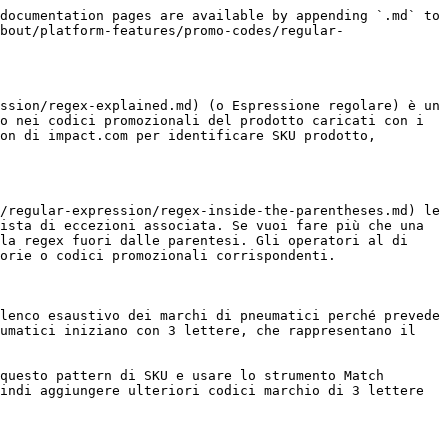
documentation pages are available by appending `.md` to 
bout/platform-features/promo-codes/regular-
ssion/regex-explained.md) (o Espressione regolare) è un 
o nei codici promozionali del prodotto caricati con i 
on di impact.com per identificare SKU prodotto, 
/regular-expression/regex-inside-the-parentheses.md) le 
ista di eccezioni associata. Se vuoi fare più che una 
la regex fuori dalle parentesi. Gli operatori al di 
orie o codici promozionali corrispondenti.

lenco esaustivo dei marchi di pneumatici perché prevede 
umatici iniziano con 3 lettere, che rappresentano il 
questo pattern di SKU e usare lo strumento Match 
indi aggiungere ulteriori codici marchio di 3 lettere 