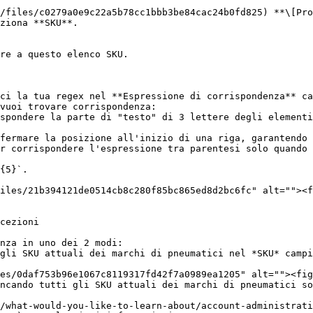
/files/c0279a0e9c22a5b78cc1bbb3be84cac24b0fd825) **\[Pro
ziona **SKU**.

re a questo elenco SKU.

ci la tua regex nel **Espressione di corrispondenza** ca
cezioni

nza in uno dei 2 modi:
