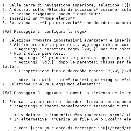
1. Dalla barra di navigazione superiore, seleziona ![](
2. A destra, sotto *Elenchi di eccezioni* sezione, sele
3. Seleziona **Aggiungi nuovo elenco SKU**.

4. Inserisci un **Nome elenco**.

5. Seleziona il **tipo di evento** che desideri associa
#### Passaggio 2: configura la regex

1. Seleziona **Mostra impostazioni avanzate** e inseris
   * All'interno delle parentesi, aggiungi ciò per cui vuoi trovare corrispondenza:

     * Aggiungi i caratteri regex `\w{3}` per far corrispondere la parte di "testo" di 3 lettere degli elementi nel tuo elenco SKU.

   * Fuori dalle parentesi:

     * Aggiungi `^` prima delle parentesi aperte per affermare la posizione all'inizio di una riga, garantendo che non ci siano caratteri precedenti.

     * Aggiungi `\d{5}` dopo le parentesi chiuse per far corrispondere l'espressione tra parentesi solo quando ci sono 5 cifre dopo la combinazione di testo di 3 
lettere.

     * L'espressione finale dovrebbe essere `^(\w{3})\d{5}`.

       <div data-with-frame="true"><figure><img src="/files/21b394121de0514cb8c280f85bc865ed8d2bc6fc" alt=""><figcaption></figcaption></figure></div>

2. Seleziona **Salva e aggiungi elementi**.

#### Passaggio 3: aggiungi elementi all'elenco delle ec
1. Elenca i valori con cui desideri trovare corrisponde
   * **Aggiungi elementi manualmente** inserendo tutti gli SKU attuali dei marchi di pneumatici nel *SKU* campi.

     <div data-with-frame="true"><figure><img src="/files/0daf753b96e1067c8119317fd42f7a0989ea1205" alt=""><figcaption></figcaption></figure></div>

   * In alternativa, **Carica un file CSV o Excel** elencando tutti gli SKU attuali dei marchi di pneumatici sotto il *SKU* colonna.

     * Vedi [Crea un elenco di eccezione SKU](/brand/it/what-would-you-like-to-learn-about/account-administration/program-settings/exception-lists/create-category-