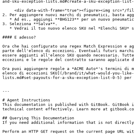
and-sku-exception-lists.md#create-a-sku-exception-list-
     <div data-with-frame="true"><figure><img src="/files/c111687068debfb3c0c69fc0951e6a1f6b865b75" alt="" width="561"><figcaption></figcaption></figure></div>

2. Per aggiungere nuovi marchi di pneumatici, basta agg
   * Ad es., aggiungi **BHG123** per un nuovo pneumatico con il codice marchio di 3 lettere *BHG*.

3. Seleziona **Salva**.

   * Vedrai il tuo nuovo elenco SKU nel *Elenchi SKU* schermata.

#### E adesso?

Ora che hai configurato una regex Match Expression e ag
parte dell'elenco di eccezioni. Eventuali futuri marchi
essere aggiunti all'elenco SKU quando necessario. Tutte
eccezioni e le regole del contratto saranno applicate d
Ora puoi aggiungere regole a *ACME Auto*'s termini di m
elenco di eccezioni SKU](/brand/it/what-would-you-like-
lists.md#set-payouts-for-a-sku-exception-list-0-5) per 
---

# Agent Instructions

This documentation is published with GitBook. GitBook i
technical content effectively. Learn more at gitbook.co
## Querying This Documentation

If you need additional information that is not directly
Perform an HTTP GET request on the current page URL wit