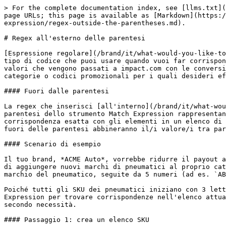
> For the complete documentation index, see [llms.txt](
page URLs; this page is available as [Markdown](https:/
expression/regex-outside-the-parentheses.md).

# Regex all'esterno delle parentesi

[Espressione regolare](/brand/it/what-would-you-like-to
tipo di codice che puoi usare quando vuoi far corrispon
valori che vengono passati a impact.com con le conversi
categorie o codici promozionali per i quali desideri ef
#### Fuori dalle parentesi

La regex che inserisci [all'interno](/brand/it/what-wou
parentesi dello strumento Match Expression rappresentan
corrispondenza esatta con gli elementi in un elenco di 
fuori delle parentesi abbineranno il/i valore/i tra par
#### Scenario di esempio

Il tuo brand, *ACME Auto*, vorrebbe ridurre il payout a
di aggiungere nuovi marchi di pneumatici al proprio cat
marchio del pneumatico, seguite da 5 numeri (ad es. `AB
Poiché tutti gli SKU dei pneumatici iniziano con 3 lett
Expression per trovare corrispondenze nell'elenco attua
secondo necessità.

#### Passaggio 1: crea un elenco SKU
