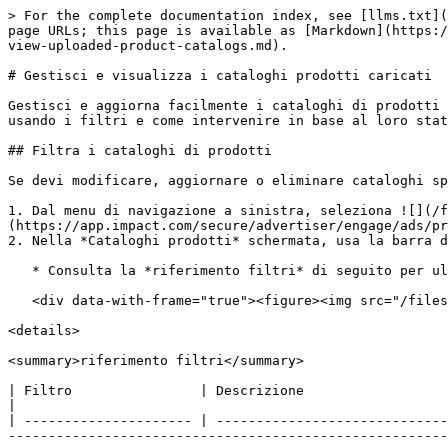
> For the complete documentation index, see [llms.txt](https://help.impact.com/llms.txt). Markdown versions of documentation pages are available by appending `.md` to page URLs; this page is available as [Markdown](https://help.impact.com/brand/it/what-would-you-like-to-learn-about/platform-features/product-catalogs/manage-and-view-uploaded-product-catalogs.md).

# Gestisci e visualizza i cataloghi prodotti caricati

Gestisci e aggiorna facilmente i cataloghi di prodotti caricati usando i filtri e le azioni disponibili. Questo articolo mostra come individuare cataloghi specifici usando i filtri e come intervenire in base al loro stato di salute.

## Filtra i cataloghi di prodotti

Se devi modificare, aggiornare o eliminare cataloghi specifici, puoi usare i filtri per trovare più rapidamente quelli pertinenti.

1. Dal menu di navigazione a sinistra, seleziona ![](/files/56eb48c7f3195590132b62ea75c0575abe0113e5) **\[Engage] → Contenuto → Prodotti →** [**Cataloghi prodotti**](https://app.impact.com/secure/advertiser/engage/ads/productcatalogs/manage-ads-product-catalog-flow.ihtml).
2. Nella *Cataloghi prodotti* schermata, usa la barra dei filtri in alto per impostare i filtri desiderati.

   * Consulta la *riferimento filtri* di seguito per ulteriori informazioni su ciascun filtro.

   <div data-with-frame="true"><figure><img src="/files/4fb19f1cf04159684e26cb00588ff7b7f2c77c5a" alt="" width="563"><figcaption></figcaption></figure></div>

<details>

<summary>riferimento filtri</summary>

| Filtro                | Descrizione                                                                                                                                                                                                                                                                                                                                                                                                                                                                |
| --------------------- | -------------------------------------------------------------------------------------------------------------------------------------------------------------------------------------------------------------------------------------------------------------------------------------------------------------------------------------------------------------------------------------------------------------------------------------------------------------------------- |
| ID, Nome              | Inserisci il *Nome* oppure assegnato da impact.com *ID* di uno specifico catalogo di prodotti che vuoi trovare.                                                                                                                                                                                                                                                                                                                                                            |
| Stato                 | <p>Seleziona il <em>salute</em> associato ai cataloghi di prodotti che vuoi visualizzare. La salute di un catalogo è influenzata dagli <em>Errori</em> associati ad esso. Gli stati di salute includono:</p><p>• In attesa</p><p>• In elaborazione</p><p>• Eccellente</p><p>• Buono</p><p>• Scarso<br>Vedi <a href="/pages/a