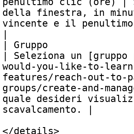
penultimo clic (ore) | 
della finestra, in minu
vincente e il penultimo clic.                                                                                                 
|

| Gruppo                                                        
| Seleziona un [gruppo 
would-you-like-to-learn
features/reach-out-to-p
groups/create-and-manag
quale desideri visualiz
scavalcamento. |

</details>
