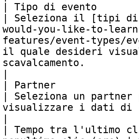
| Tipo di evento                                                
| Seleziona il [tipi di
would-you-like-to-learn
features/event-types/ev
il quale desideri visua
scavalcamento.                                     
|

| Partner                                                       
| Seleziona un partner 
visualizzare i dati di scavalcamento.                                                                              
|

| Tempo tra l'ultimo cl