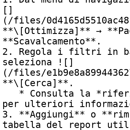
[]
(/files/0d4165d5510ac48
**\[Ottimizza]** → **Pa
**Scavalcamento**.

2. Regola i filtri in b
seleziona ![]
(/files/e1b9e8a89944362
**\[Cerca]**.

   * Consulta la *riferimento filtri* qui sotto 
per ulteriori informazi
3. **Aggiungi** o **rim
tabella del report util