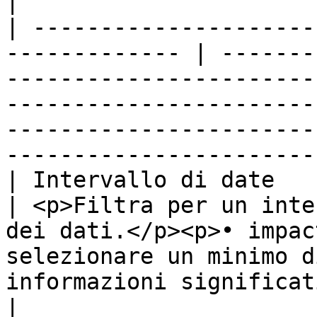
|

| ---------------------
------------- | -------
-----------------------
-----------------------
-----------------------
-----------------------
| Intervallo di date                                            
| <p>Filtra per un inte
dei dati.</p><p>• impac
selezionare un minimo d
informazioni significative.</p>                                    
|
