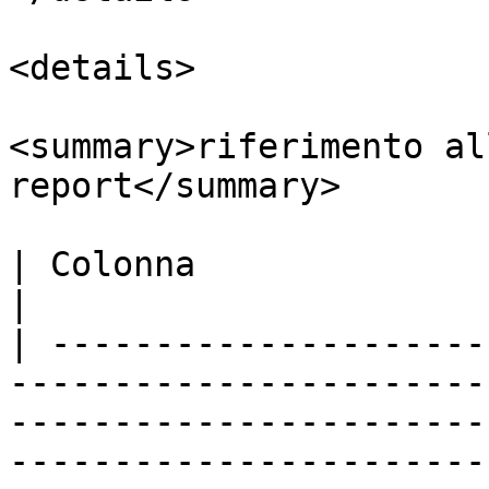
<details>

<summary>riferimento al
report</summary>

| Colonna                         | Descrizione                                                                                                                                        
|

| ---------------------
-----------------------
-----------------------
-----------------------