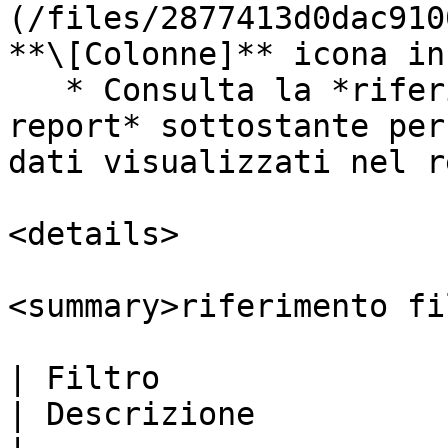
(/files/2877413d0dac910
**\[Colonne]** icona in
   * Consulta la *riferimento alle colonne del 
report* sottostante per
dati visualizzati nel r
<details>

<summary>riferimento fi
| Filtro                                                        
| Descrizione                                                                                                                                                                                                                        