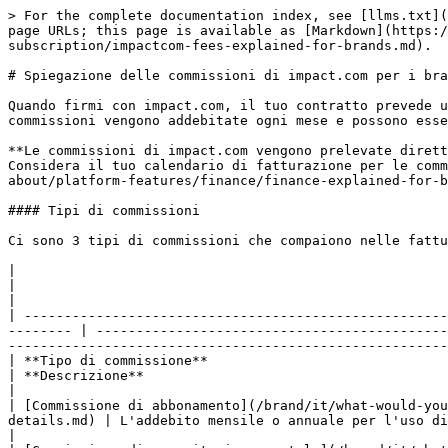
> For the complete documentation index, see [llms.txt](
page URLs; this page is available as [Markdown](https:/
subscription/impactcom-fees-explained-for-brands.md).

# Spiegazione delle commissioni di impact.com per i bra
Quando firmi con impact.com, il tuo contratto prevede u
commissioni vengono addebitate ogni mese e possono esse
**Le commissioni di impact.com vengono prelevate dirett
Considera il tuo calendario di fatturazione per le comm
about/platform-features/finance/finance-explained-for-b
#### Tipi di commissioni

Ci sono 3 tipi di commissioni che compaiono nelle fattu
|                                                                                                                                                                              
|                                                                                                                                                                                                                                                                                    
|

| -----------------------------------------------------
-------- | --------------------------------------------
-------------------------------------------------------
| **Tipo di commissione**                                                                                                                                                      
| **Descrizione**                                                                                                                                                                                                                                                                    
|

| [Commissione di abbonamento](/brand/it/what-would-you
details.md) | L'addebito mensile o annuale per l'uso di Performance e/o di altri prodotti impact.com.                                                        
|
