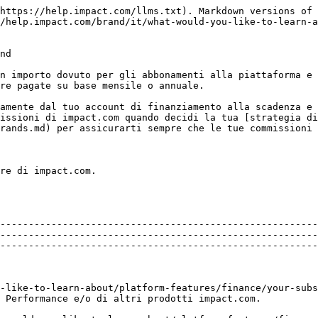
https://help.impact.com/llms.txt). Markdown versions of 
/help.impact.com/brand/it/what-would-you-like-to-learn-
nd

n importo dovuto per gli abbonamenti alla piattaforma e 
re pagate su base mensile o annuale.

amente dal tuo account di finanziamento alla scadenza e 
issioni di impact.com quando decidi la tua [strategia di
rands.md) per assicurarti sempre che le tue commissioni 
re di impact.com.

--------------------------------------------------------
--------------------------------------------------------
--------------------------------------------------------
-like-to-learn-about/platform-features/finance/your-sub
                                                                                                                                    