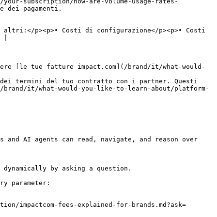
e/your-subscription/how-are-volume-usage-rates-
                                      
 altri:</p><p>• Costi di configurazione</p><p>• Costi 
 |

ere [le tue fatture impact.com](/brand/it/what-would-
dei termini del tuo contratto con i partner. Questi 
/brand/it/what-would-you-like-to-learn-about/platform-
s and AI agents can read, navigate, and reason over 
 dynamically by asking a question.

ry parameter:

tion/impactcom-fees-explained-for-brands.md?ask=