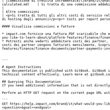
| [Commissione di crescita incrementale](/brand/it/what
calculated.md)    | Si tratta di una commissione addebitata per aver superato la quota di volume di elaborazione dei pagamenti.
|

| Altre commissioni                                                                                                                                                            
| <p>Si tratta di tutti gli altri costi di servizio rel
di hosting degli annunci</p><p>• Costi per report perso
#### Visualizza commissioni e fatture

* impact.com fornisce una fattura PDF scaricabile che e
you-like-to-learn-about/platform-features/finance/finan
* Potresti anche vederti addebitare costi dei partner, 
costi dei partner vengono fatturati mensilmente. Scopri
features/finance/finance-documents/partner-payments-inv
---

# Agent Instructions

This documentation is published with GitBook. GitBook i
technical content effectively. Learn more at gitbook.co
## Querying This Documentation

If you need additional information that is not directly
Perform an HTTP GET request on the current page URL wit
```

GET https://help.impact.com/brand/it/what-would-you-lik
<question>&goal=<endgoal>
