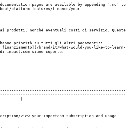
documentation pages are available by appending `.md` to 
about/platform-features/finance/your-
ai prodotti, nonché eventuali costi di servizio. Queste 
hanno priorità su tutti gli altri pagamenti**. 
 finanziamento](/brand/it/what-would-you-like-to-learn-
di impact.com siano coperte.

-------------------------------------------------------
-------------------------------------------------------
-------- |

scription/view-your-impactcom-subscription-and-usage-