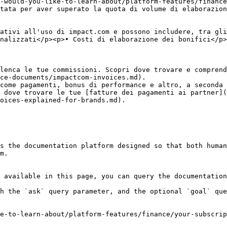
-would-you-like-to-learn-about/platform-features/financ
                                                                                                                                  
ativi all'uso di impact.com e possono includere, tra gli
nalizzati</p><p>• Costi di elaborazione dei bonifici</p>
lenca le tue commissioni. Scopri dove trovare e comprend
ce-documents/impactcom-invoices.md).

come pagamenti, bonus di performance e altro, a seconda 
 dove trovare le tue [fatture dei pagamenti ai partner](
oices-explained-for-brands.md).

s the documentation platform designed so that both human
m.

 available in this page, you can query the documentation
h the `ask` query parameter, and the optional `goal` que
e-to-learn-about/platform-features/finance/your-subscrip