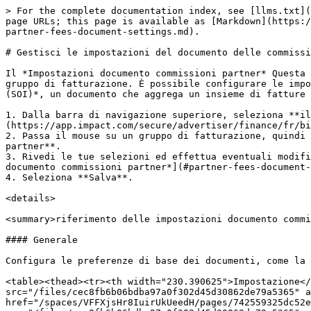
> For the complete documentation index, see [llms.txt](https://help.impact.com/llms.txt). Markdown versions of documentation pages are available by appending `.md` to page URLs; this page is available as [Markdown](https://help.impact.com/brand/it/what-would-you-like-to-learn-about/platform-features/finance/finance-settings/manage-partner-fees-document-settings.md).

# Gestisci le impostazioni del documento delle commissioni dei partner

Il *Impostazioni documento commissioni partner* Questa schermata consente di rivedere e impostare le preferenze per le fatture dei pagamenti ai partner di ciascun gruppo di fatturazione. È possibile configurare le impostazioni per il tuo *Fatture di pagamento ai partner* così come il tuo *Riepilogo mensile* / *Riepilogo fatture (SOI)*, un documento che aggrega un insieme di fatture dei pagamenti ai partner per questo specifico gruppo di fatturazione.

1. Dalla barra di navigazione superiore, seleziona **il tuo saldo** → **Impostazioni** → [**Gruppi di fatturazione**](https://app.impact.com/secure/advertiser/finance/fr/billing-groups.ihtml?u=%2Fsecure%2Ffinance%2Fapp%2Fbilling-groups-view.ihtml).
2. Passa il mouse su un gruppo di fatturazione, quindi seleziona ![](/files/6a36670a9e3518128f7130049c54b7a9613f756b) **\[Altro] → Impostazioni documento commissioni partner**.
3. Rivedi le tue selezioni ed effettua eventuali modifiche. Per una spiegazione dettagliata di ogni impostazione, consulta il [*riferimento delle impostazioni documento commissioni partner*](#partner-fees-document-settings-reference) qui sotto.
4. Seleziona **Salva**.

<details>

<summary>riferimento delle impostazioni documento commissioni partner</summary>

#### Generale

Configura le preferenze di base dei documenti, come la visualizzazione della valuta e i font.

<table><thead><tr><th width="230.390625">Impostazione</th><th>Descrizione</th></tr></thead><tbody><tr><td>Valuta e font</td><td><ul><li>Seleziona <img src="/files/cec8fb6b06bdba97a0f302d45d30862de79a5365" alt=""> <strong>[Deseleziona la casella] Mostra sempre il codice valuta sui documenti</strong> per avere <a href="/spaces/VFFXjsHr8IuirUkUeedH/pages/742559325dc52e6ef5019c5ebc250dff8b9f068a">i codici valuta</a> sui tuoi documenti finanziari.</li><li>Seleziona <img src="/files/cec8fb6b06bdba97a0f302d45d30862de79a5365" alt=""> <strong>[Deseleziona la casella] Includi il font cinese, giapponese e coreano nei documenti</strong> se desideri questi font nei tuoi documenti finanziari.</li></ul></td></tr></tbody></table>

#### Fatture partner

Personalizza l'aspetto di titoli dei documenti, date e termini di pagamento nelle fatture dei tuoi partner.

<table><thead><tr><th width="230.34765625">Impostazione</th><th>Descrizione</th></tr></thead><tbody><tr><td>Titolo del documento</td><td>Seleziona il titolo pertinente per il documento.</td></tr><tr><td>Data del documento visualizzata</td><td><p>Seleziona quale data vuoi che appaia sulla fattura:</p><ul><li><strong>Data di generazione:</strong> La data in cui la fattura è stata generata.</li><li><strong>Ultimo giorno del mese precedente:</strong> L'ultimo giorno del mese precedente. È utile per fatturazione retrodatata o cicli mensili standard.</li></ul></td></tr><tr><td>Descrizione della data di scadenza</td><td>La data di scadenza di questa fattura vi