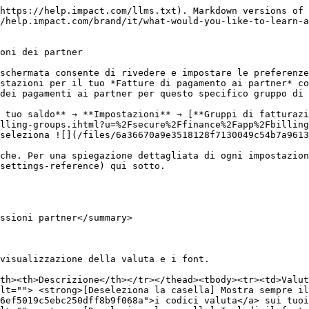
ene visualizzata automaticamente. Se desideri invece mostrare un valore diverso, come "Net 45 Days", puoi aggiornarlo qui per impostare una nuova etichetta predefinita.<br><br><strong>Nota:</strong> I costi continueranno comunque a essere regolati in base alla data di scadenza sottostante di questa fattura nel sistema, indipendentemente da ciò che inserisci qui. Questa opzione esiste solo come alternativa ai fini della visualizzazione.</td></tr></tbody></table>

#### Riepilogo mensile

Definisci come i dati transazionali e i dettagli del riparto delle commissioni vengono visualizzati nei tuoi riepiloghi mensili.

<table><thead><tr><th width="230.1796875">Impostazione</th><th>Descrizione</th></tr></thead><tbody><tr><td>Dati transazionali</td><td><ul><li>Seleziona <img src="/files/cec8fb6b06bdba97a0f302d45d30862de79a5365" alt=""> <strong>[Casella di controllo]</strong> <strong>Escludi le commissioni di impact.com dal riepilogo</strong> per escludere le commissioni di impact.com dai tuoi riepiloghi mensili.</li><li>Seleziona <img src="/files/cec8fb6b06bdba97a0f302d45d30862de79a5365" alt=""> <strong>[Casella di controllo]</strong> <strong>Consenti l'aggregazione dei costi tra i mesi dell'evento</strong> se desideri che i costi siano aggregati tra i mesi dell'evento. Se non hai bisogno di vedere i costi separati per mese dell'evento nel corpo del riepilogo, seleziona questa voce per condensare le informazioni fornite nel riepilogo.</li><li>Seleziona <img src="/files/cec8fb6b06bdba97a0f302d45d30862de79a5365" alt=""> <strong>[Casella di controllo] Includi gli ID fiscali dei partner nel riepilogo</strong> se desideri che gli ID fiscali indiretti dei partner appaiano nei tuoi riepiloghi mensili.</li><li>Seleziona <img src="/files/cec8fb6b06bdba97a0f302d45d30862de79a5365" alt=""> <strong>[Casella di controllo] Includi un margine di sicurezza di finanziamento di</strong> e inserisci una percentuale per includere un margine di sicurezza di finanziamento. Questo garantisce che il tuo account rimanga sufficientemente finanziato, prevenendo potenziali interruzioni nei pagamenti ai partner causate da fluttuazioni impreviste delle transazioni, conversioni di valuta o commissioni aggiuntive.</li></ul></td></tr><tr><td>Programmazioni del riepilogo raggruppate per</td><td><p>Seleziona se raggruppare le programmazioni del tuo riepilogo mensile per <strong>Partner</strong>, <strong>Tipo di evento e partner</strong>, oppure per <strong>Campagna</strong>.<br></p><p>Raggruppare i tuoi costi per <em>Tipo di evento e partner</em> ti aiuterà a vedere quanto ti stanno costando i diversi metodi di tracciamento (ad es., CPC vs vendita online/CPA vs download da dispositivi mobili).<br></p><p>Raggruppare i tuoi <em>costi per campagna</em> ti aiuterà a vedere tutti i costi dei partner per ciascuna campagna. Se alcuni costi dei partner non sono associati a una campagna, vengono allocati alla <em>Evergreen</em> riga della campagna.</p></td></tr><tr><td>Mese GAAP personalizzato</td><td><p>Seleziona <img src="/files/bcb6da087265fb9beef85997a54e50203691b8d1" alt=""> <strong>[Attiva]</strong> per configurare in quale giorno del mese verrà generato il tuo insieme di fatture mensili per i pagamenti ai partner.<br></p><p>Nelle fatture sono inclusi tutti i costi che sono stati finalizzati (bloccati) fino al giorno prima della data di fatturazione scelta e