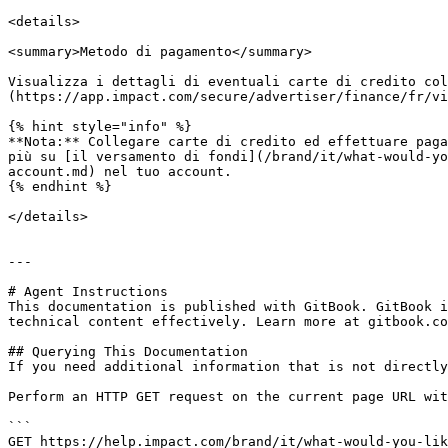
<details>

<summary>Metodo di pagamento</summary>

Visualizza i dettagli di eventuali carte di credito col
(https://app.impact.com/secure/advertiser/finance/fr/vi
{% hint style="info" %}

**Nota:** Collegare carte di credito ed effettuare paga
più su [il versamento di fondi](/brand/it/what-would-yo
account.md) nel tuo account.

{% endhint %}

</details>

---

# Agent Instructions

This documentation is published with GitBook. GitBook i
technical content effectively. Learn more at gitbook.co
## Querying This Documentation

If you need additional information that is not directly
Perform an HTTP GET request on the current page URL wit
```

GET https://help.impact.com/brand/it/what-would-you-lik