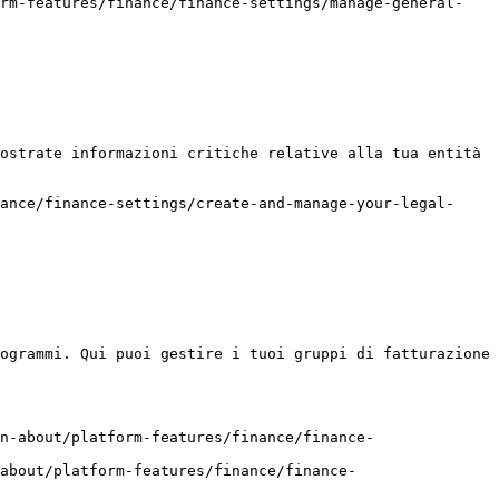
orm-features/finance/finance-settings/manage-general-
ostrate informazioni critiche relative alla tua entità 
ance/finance-settings/create-and-manage-your-legal-
ogrammi. Qui puoi gestire i tuoi gruppi di fatturazione 
n-about/platform-features/finance/finance-
about/platform-features/finance/finance-