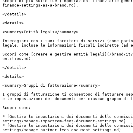
Scopri di più sulle tue [Impostazioni finanziarie gener
finance-settings-as-a-brand.md).

</details>

<details>

<summary>Entità legali</summary>

Interagisci con i tuoi fornitori di servizi (come partn
legale, incluse le informazioni fiscali indirette (ad e
Scopri come [creare e gestire entità legali](/brand/it/
entities.md).

</details>

<details>

<summary>Gruppi di fatturazione</summary>

I gruppi di fatturazione ti consentono di fatturare sep
e le impostazioni dei documenti per ciascun gruppo di f
Scopri come:

* [Gestire le impostazioni dei documenti delle commissi
settings/manage-impactcom-fees-document-settings.md)

* [Gestire le impostazioni dei documenti delle commiss
settings/manage-partner-fees-document-settings.md)
