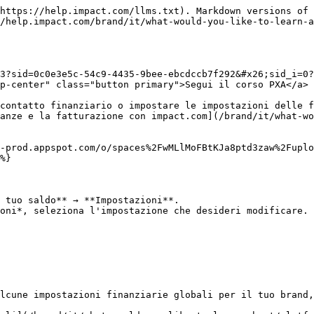
https://help.impact.com/llms.txt). Markdown versions of 
//help.impact.com/brand/it/what-would-you-like-to-learn-a
3?sid=0c0e3e5c-54c9-4435-9bee-ebcdccb7f292&#x26;sid_i=0?
p-center" class="button primary">Segui il corso PXA</a>

contatto finanziario o impostare le impostazioni delle f
anze e la fatturazione con impact.com](/brand/it/what-wo
-prod.appspot.com/o/spaces%2FwMLlMoFBtKJa8ptd3zaw%2Fuplo
%}

 tuo saldo** → **Impostazioni**.

oni*, seleziona l'impostazione che desideri modificare.

lcune impostazioni finanziarie globali per il tuo brand,