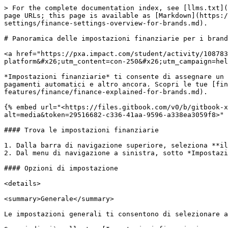
> For the complete documentation index, see [llms.txt](
page URLs; this page is available as [Markdown](https:
settings/finance-settings-overview-for-brands.md).

# Panoramica delle impostazioni finanziarie per i brand

<a href="https://pxa.impact.com/student/activity/108783
platform&#x26;utm_content=con-250&#x26;utm_campaign=hel
*Impostazioni finanziarie* ti consente di assegnare un 
pagamenti automatici e altro ancora. Scopri le tue [fin
features/finance/finance-explained-for-brands.md).

{% embed url="<https://files.gitbook.com/v0/b/gitbook-x
alt=media&token=29516682-c336-41aa-9596-a338ea3059f8>" 
#### Trova le impostazioni finanziarie

1. Dalla barra di navigazione superiore, seleziona **il
2. Dal menu di navigazione a sinistra, sotto *Impostazi
#### Opzioni di impostazione

<details>

<summary>Generale</summary>

Le impostazioni generali ti consentono di selezionare a