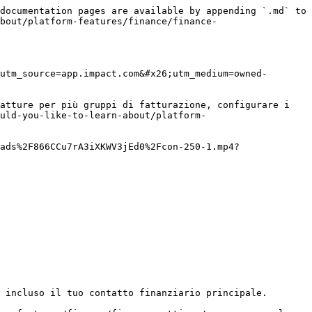
documentation pages are available by appending `.md` to 
bout/platform-features/finance/finance-
utm_source=app.impact.com&#x26;utm_medium=owned-
atture per più gruppi di fatturazione, configurare i 
uld-you-like-to-learn-about/platform-
ads%2F866CCu7rA3iXKWV3jEd0%2Fcon-250-1.mp4?
 incluso il tuo contatto finanziario principale.
