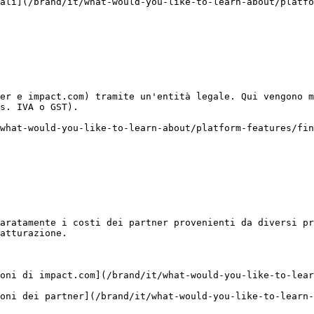
ali](/brand/it/what-would-you-like-to-learn-about/platf
er e impact.com) tramite un'entità legale. Qui vengono m
s. IVA o GST).

what-would-you-like-to-learn-about/platform-features/fin
aratamente i costi dei partner provenienti da diversi pr
atturazione.

oni di impact.com](/brand/it/what-would-you-like-to-lear
ioni dei partner](/brand/it/what-would-you-like-to-learn-