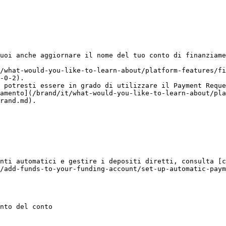
uoi anche aggiornare il nome del tuo conto di finanziame
/what-would-you-like-to-learn-about/platform-features/fi
-0-2).

 potresti essere in grado di utilizzare il Payment Reque
amento](/brand/it/what-would-you-like-to-learn-about/pla
rand.md).

nti automatici e gestire i depositi diretti, consulta [c
/add-funds-to-your-funding-account/set-up-automatic-paym
nto del conto
