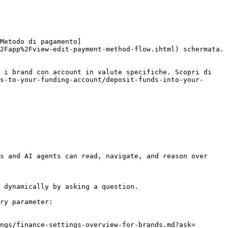
Metodo di pagamento]
2Fapp%2Fview-edit-payment-method-flow.ihtml) schermata.

 i brand con account in valute specifiche. Scopri di 
s-to-your-funding-account/deposit-funds-into-your-
s and AI agents can read, navigate, and reason over 
 dynamically by asking a question.

ry parameter:

ngs/finance-settings-overview-for-brands.md?ask=