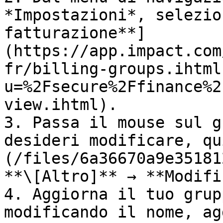
*Impostazioni*, selezio
fatturazione**]
(https://app.impact.com
fr/billing-groups.ihtml
u=%2Fsecure%2Ffinance%2
view.ihtml).

3. Passa il mouse sul g
desideri modificare, qu
(/files/6a36670a9e35181
**\[Altro]** → **Modifi
4. Aggiorna il tuo grup
modificando il nome, ag