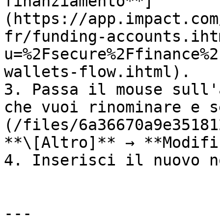
finanziamento**]
(https://app.impact.com
fr/funding-accounts.iht
u=%2Fsecure%2Ffinance%2
wallets-flow.ihtml).

3. Passa il mouse sull'
che vuoi rinominare e s
(/files/6a36670a9e35181
**\[Altro]** → **Modifi
4. Inserisci il nuovo n
---
