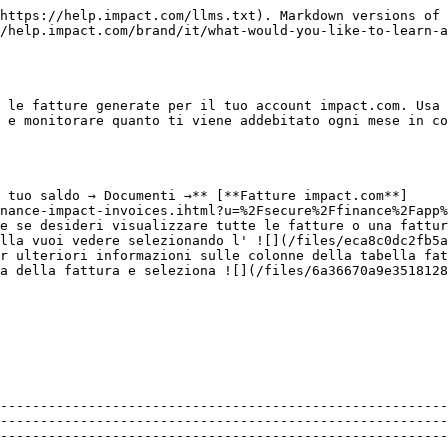
                                                                                                                                                                                                                                                                            |
| Data di generazione                  | La data in cui è stata generata questa fattura.                                                                                                                                                                                                                                                                                                                                                                                                                                                                                                                                                      |
| Documento                            | Il numero di identificazione che impact.com ha generato per le fatture.                                                                                                                                                                                                                                                                                                                                                                                                                                                                                                                              |
| Tipo                                 | Il tipo di documento: *Fattura* o *Nota di credito*.                                                                                                                                                                                                                                                                                                                                                                                                                                                                                                                                                 |
| Commissione di abbonamento           | L'addebito mensile o annuale per l'uso della piattaforma impact.com e di componenti aggiuntivi come [Ottimizza](/brand/it/what-would-you-like-to-learn-about/platform-features/cross-channel-performance-insights/optimize-startup-guide.md) o [Search Compliance Premium](/brand/it/what-would-you-like-to-learn-about/platform-features/protect-and-monitor-your-performance-program/paid-search-monitoring/introduction-to-paid-search-monitoring.md).                                                                                                                                            |
| Commissione di crescita incrementale | Questa è una commissione addebitata per aver superato il volume di elaborazione dei pagamenti assegnato.                                                                                                                                                                                                                                                                                                                                                                                                                                                                              