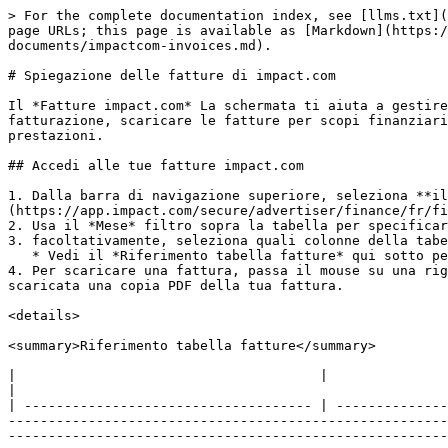
> For the complete documentation index, see [llms.txt](https://help.impact.com/llms.txt). Markdown versions of documentation pages are available by appending `.md` to page URLs; this page is available as [Markdown](https://help.impact.com/brand/it/what-would-you-like-to-learn-about/platform-features/finance/finance-documents/impactcom-invoices.md).

# Spiegazione delle fatture di impact.com

Il *Fatture impact.com* La schermata ti aiuta a gestire le fatture generate per il tuo account impact.com. Usa questa schermata per tenere traccia della cronologia di fatturazione, scaricare le fatture per scopi finanziari e monitorare quanto ti viene addebitato ogni mese in commissioni in abbonamento rispetto a quelle basate sulle prestazioni.

## Accedi alle tue fatture impact.com

1. Dalla barra di navigazione superiore, seleziona **il tuo saldo → Documenti →** [**Fatture impact.com**](https://app.impact.com/secure/advertiser/finance/fr/finance-impact-invoices.ihtml?u=%2Fsecure%2Ffinance%2Fapp%2Flist-adv-impact-invoices-flow.ihtml).
2. Usa il *Mese* filtro sopra la tabella per specificare se desideri visualizzare tutte le fatture o una fattura specifica.
3. facoltativamente, seleziona quali colonne della tabella vuoi vedere selezionando l' ![](/files/eca8c0dc2fb5aeb4775836d3c270920bf376bb44) **\[Colonne]** icona.
   * Vedi il *Riferimento tabella fatture* qui sotto per ulteriori informazioni sulle colonne della tabella fatture.
4. Per scaricare una fattura, passa il mouse su una riga della fattura e seleziona ![](/files/6a36670a9e3518128f7130049c54b7a9613f756b) **\[Altro] → Scarica**. Verrà scaricata una copia PDF della tua fattura.

<details>

<summary>Riferimento tabella fatture</summary>

|                                      |                                                                                                                                                                                                                                                                                                                                                                                                                                                                                                                                                                                                      |
| ------------------------------------ | ---------------------------------------------------------------------------------------------------------------------------------------------------------------------------------------------------------------------------------------------------------------------------------------------------------------------------------------------------------------------------------------------------------------------------------------------------------------------------------------------------------------------------------------------------------------------------------------------------- |
| **Intestazione colonna**             | **Descrizione**                                                                                                                                                                                                                                                                                                          