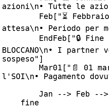
azioni\n• Tutte le azio
        Feb["⏳ Febbraio\n• Le azioni rimangono in 
attesa\n• Periodo per m
        EndFeb["🔒 Fine di febbraio\n• Le azioni si 
BLOCCANO\n• I partner v
sospeso"]

        Mar01["📄 01 marzo\n• impact.com genera 
l'SOI\n• Pagamento dovu
        Jan --> Feb --> EndFeb --> Mar01

    fine
