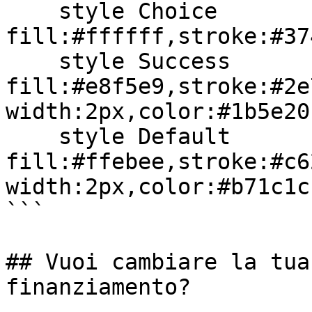
    style Choice 
fill:#ffffff,stroke:#37
    style Success 
fill:#e8f5e9,stroke:#2e
width:2px,color:#1b5e20

    style Default 
fill:#ffebee,stroke:#c6
width:2px,color:#b71c1c

```

## Vuoi cambiare la tua
finanziamento?
