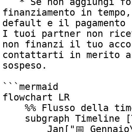
   * Se non aggiungi fondi al tuo account di 
finanziamento in tempo,
default e il pagamento 
I tuoi partner non rice
non finanzi il tuo acco
contattarti in merito a
sospeso.

```mermaid

flowchart LR

    %% Flusso della timeline

    subgraph Timeline [Timeline di esempio]

        Jan["📅 Gennaio\n• I partner generano 