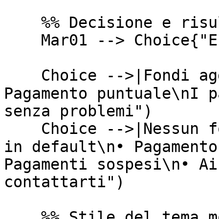
    %% Decisione e risultati

    Mar01 --> Choice{"Entro il 15 marzo?"}

    Choice -->|Fondi aggiunti| Success("✅  
Pagamento puntuale\nI p
senza problemi")

    Choice -->|Nessun fondo| Default("❌  Account 
in default\n• Pagamento
Pagamenti sospesi\n• Ai
contattarti")

    %% Stile del tema moderno (sintassi nativa)
