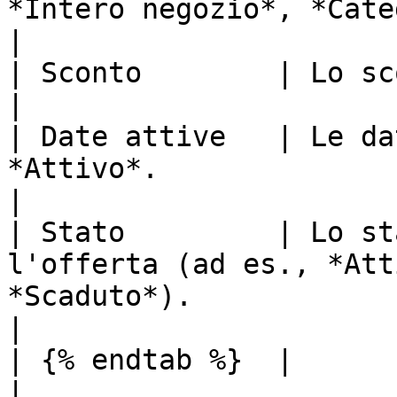
*Intero negozio*, *Categoria* o *Prodotto*).          
|

| Sconto        | Lo sconto applicato all'offerta.                    
|

| Date attive   | Le da
*Attivo*.                                                                                                   
|

| Stato         | Lo st
l'offerta (ad es., *Att
*Scaduto*).                                                
|

| {% endtab %}  |                                                                                                                                        
|
