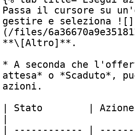
Passa il cursore su un'
gestire e seleziona ![]
(/files/6a36670a9e35181
**\[Altro]**.

* A seconda che l'offer
attesa* o *Scaduto*, pu
azioni.

| Stato        | Azione                                                                                                                                                                                                                                                                                                                                                                                                                                                                                                                                 
|

| ------------ | ------