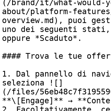
(/brand/it/what-would-y
about/platform-features
overview.md), puoi gest
uno dei seguenti stati,
oppure *Scaduto*.

#### Trova le tue offert
1. Dal pannello di navi
seleziona ![]
(/files/56eb48c7f319559
**\[Engage]** → **Conte
2. Facoltativamente, ce