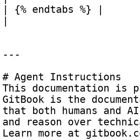
| {% endtabs %} |                                                                                                                                        
|

---

# Agent Instructions

This documentation is p
GitBook is the document
that both humans and AI
and reason over technic
Learn more at gitbook.co