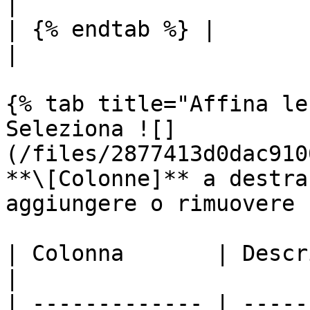
|

| {% endtab %} |                                                                                                                                                                                                                                                                                                                                                                                                                                                                                                                                        
|

{% tab title="Affina le
Seleziona ![]
(/files/2877413d0dac910
**\[Colonne]** a destra
aggiungere o rimuovere 
| Colonna       | Descrizione                                                                                             
|

| ------------- | -----