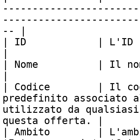
-----------------------
-----------------------
-- |

| ID            | L'ID univoco dell'offerta.                                    
|

| Nome          | Il nome dell'offerta.                                                   
|

| Codice        | Il co
predefinito associato a
utilizzato da qualsiasi
questa offerta. |

| Ambito        | L'amb