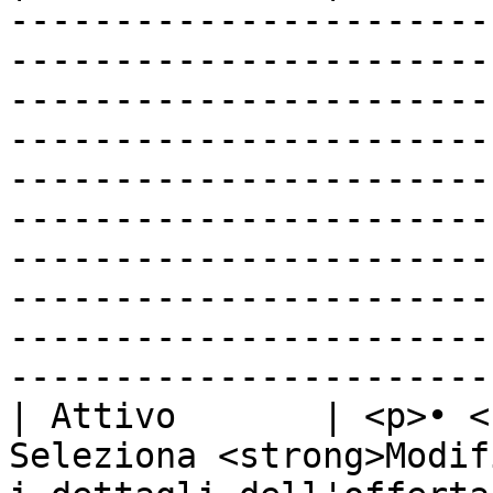
-----------------------
-----------------------
-----------------------
-----------------------
-----------------------
-----------------------
-----------------------
-----------------------
-----------------------
-----------------------
| Attivo       | <p>• <
Seleziona <strong>Modif