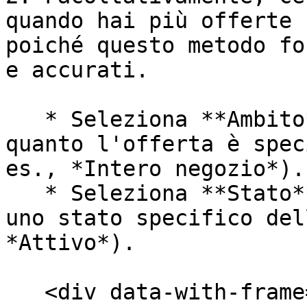
quando hai più offerte 
poiché questo metodo fo
e accurati.

   * Seleziona **Ambito** per filtrare in base a 
quanto l'offerta è spec
es., *Intero negozio*).

   * Seleziona **Stato** per filtrare in base a 
uno stato specifico del
*Attivo*).

   <div data-with-frame="true"><figure><img 