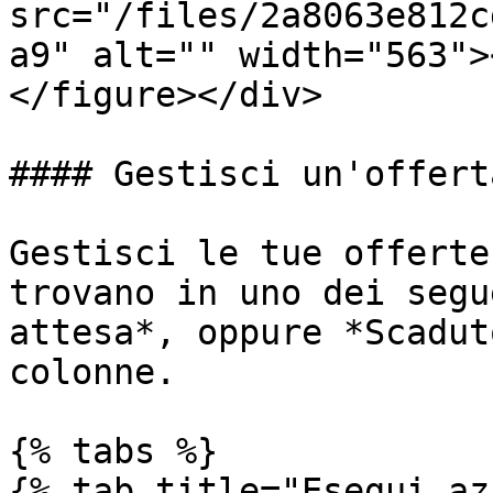
src="/files/2a8063e812c
a9" alt="" width="563">
</figure></div>

#### Gestisci un'offerta
Gestisci le tue offerte
trovano in uno dei segu
attesa*, oppure *Scadut
colonne.

{% tabs %}

{% tab title="Esegui az