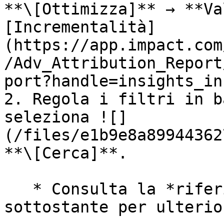
**\[Ottimizza]** → **Va
[Incrementalità]
(https://app.impact.com
/Adv_Attribution_Report
port?handle=insights_in
2. Regola i filtri in b
seleziona ![]
(/files/e1b9e8a89944362
**\[Cerca]**.

   * Consulta la *riferimento filtri* la sezione 
sottostante per ulterio