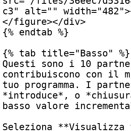
src="/files/36eec7d5316
c3" alt="" width="482">
</figure></div>

{% endtab %}

{% tab title="Basso" %}

Questi sono i 10 partne
contribuiscono con il m
tuo programma. I partne
*introduce*, o *chiusur
basso valore incremental
Seleziona **Visualizza 