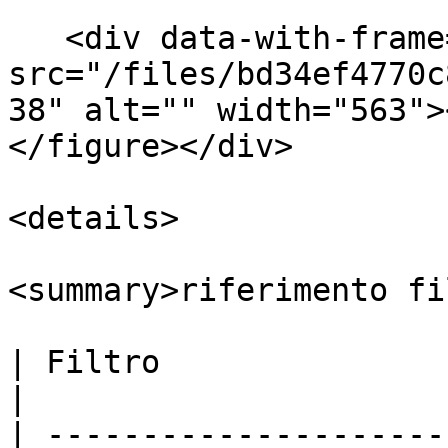
   <div data-with-frame="true"><figure><img 
src="/files/bd34ef4770c
38" alt="" width="563">
</figure></div>

<details>

<summary>riferimento fi
| Filtro                | Descrizione                                                                                                                                          
|

| ---------------------