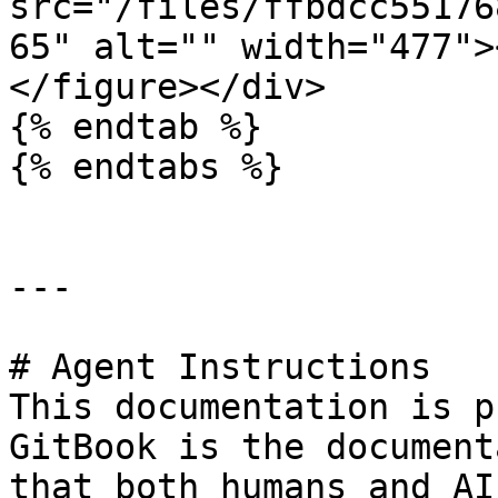
src="/files/ffbdcc55176
65" alt="" width="477">
</figure></div>

{% endtab %}

{% endtabs %}

---

# Agent Instructions

This documentation is p
GitBook is the document
that both humans and AI