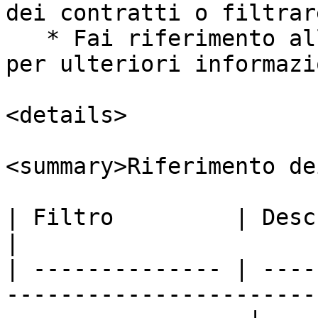
dei contratti o filtrar
   * Fai riferimento alla *riferimento dei filtri* 
per ulteriori informazio
<details>

<summary>Riferimento de
| Filtro         | Descrizione                                                             
|

| -------------- | ----
-----------------------