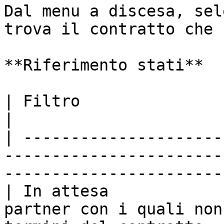
Dal menu a discesa, sel
trova il contratto che 
**Riferimento stati**

| Filtro                 | Descrizione                                        
|

| ---------------------
-----------------------
-----------------------
| In attesa            
partner con i quali non