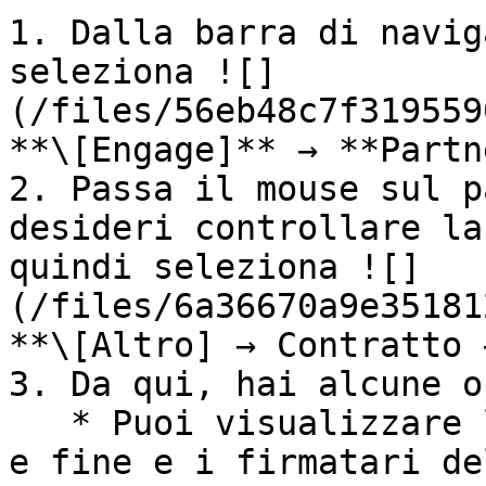
1. Dalla barra di navig
seleziona ![]
(/files/56eb48c7f319559
**\[Engage]** → **Partn
2. Passa il mouse sul p
desideri controllare la
quindi seleziona ![]
(/files/6a36670a9e35181
**\[Altro] → Contratto 
3. Da qui, hai alcune o
   * Puoi visualizzare lo stato, le date di inizio 
e fine e i firmatari de