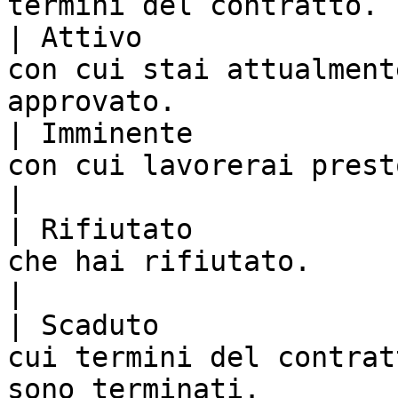
termini del contratto. 
| Attivo               
con cui stai attualment
approvato.             
| Imminente            
con cui lavorerai presto.                                                  
|

| Rifiutato            
che hai rifiutato.                                                               
|

| Scaduto              
cui termini del contrat
sono terminati.        