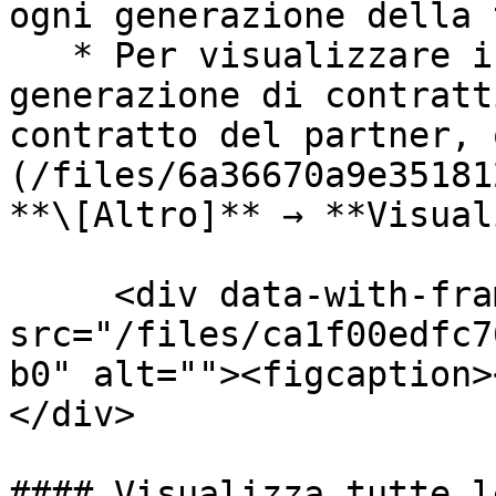
ogni generazione della 
   * Per visualizzare i termini esatti di ciascuna 
generazione di contratt
contratto del partner, 
(/files/6a36670a9e35181
**\[Altro]** → **Visual
     <div data-with-frame="true"><figure><img 
src="/files/ca1f00edfc7
b0" alt=""><figcaption>
</div>

#### Visualizza tutte l