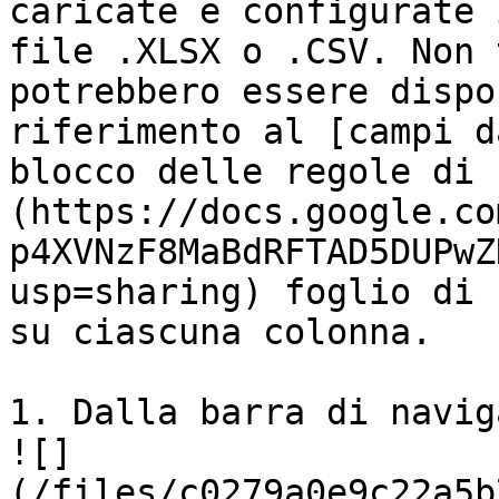
caricate e configurate 
file .XLSX o .CSV. Non 
potrebbero essere dispo
riferimento al [campi d
blocco delle regole di 
(https://docs.google.co
p4XVNzF8MaBdRFTAD5DUPwZ
usp=sharing) foglio di 
su ciascuna colonna.

1. Dalla barra di navig
![]
(/files/c0279a0e9c22a5b