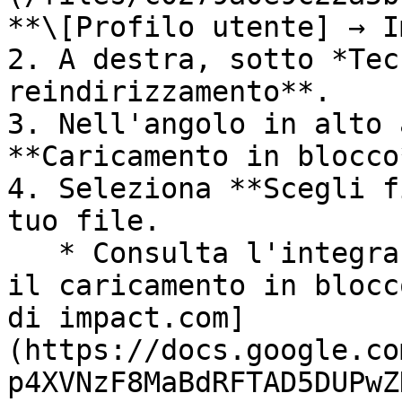
**\[Profilo utente] → I
2. A destra, sotto *Tec
reindirizzamento**.

3. Nell'angolo in alto 
**Caricamento in blocco*
4. Seleziona **Scegli f
tuo file.

   * Consulta l'integrazione con [campi dati per 
il caricamento in blocc
di impact.com]
(https://docs.google.co
p4XVNzF8MaBdRFTAD5DUPwZ