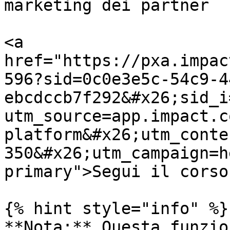
marketing dei partner

<a 
href="https://pxa.impac
596?sid=0c0e3e5c-54c9-4
ebcdccb7f292&#x26;sid_i
utm_source=app.impact.c
platform&#x26;utm_conte
350&#x26;utm_campaign=h
primary">Segui il corso
{% hint style="info" %}

**Nota:** Questa funzio