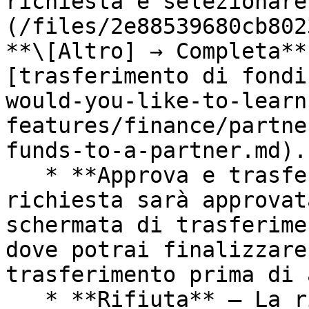
richiesta e selezionare
(/files/2e88539680cb802
**\[Altro] → Completa**
[trasferimento di fondi
would-you-like-to-learn
features/finance/partne
funds-to-a-partner.md).

   * **Approva e trasferisci i fondi** — La 
richiesta sarà approvat
schermata di trasferime
dove potrai finalizzare
trasferimento prima di 
   * **Rifiuta** — La richiesta sarà rifiutata.
