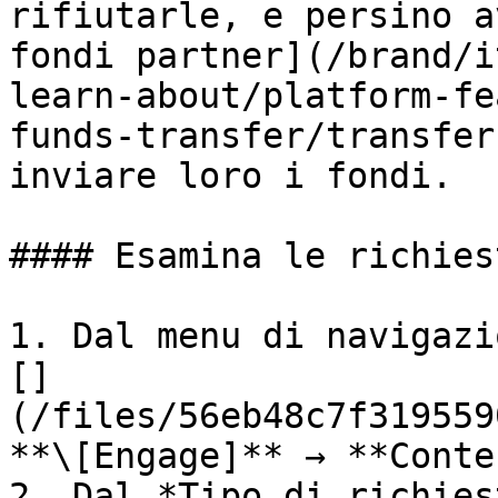
rifiutarle, e persino a
fondi partner](/brand/i
learn-about/platform-fe
funds-transfer/transfer
inviare loro i fondi.

#### Esamina le richies
1. Dal menu di navigazi
[]
(/files/56eb48c7f319559
**\[Engage]** → **Conte
2. Dal *Tipo di richies