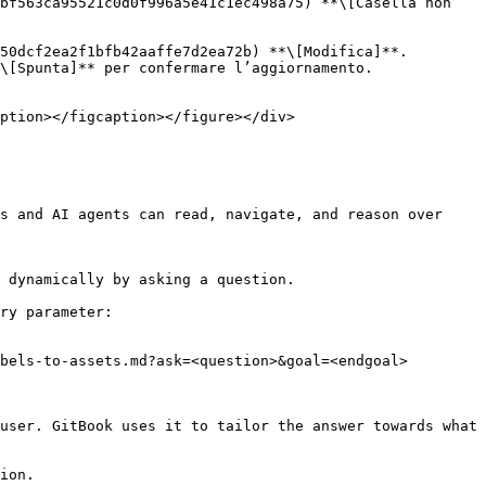
bf563ca95521c0d0f996a5e41c1ec498a75) **\[Casella non 
50dcf2ea2f1bfb42aaffe7d2ea72b) **\[Modifica]**.

\[Spunta]** per confermare l’aggiornamento.

s and AI agents can read, navigate, and reason over 
 dynamically by asking a question.

ry parameter:

bels-to-assets.md?ask=<question>&goal=<endgoal>

user. GitBook uses it to tailor the answer towards what 
ion.
