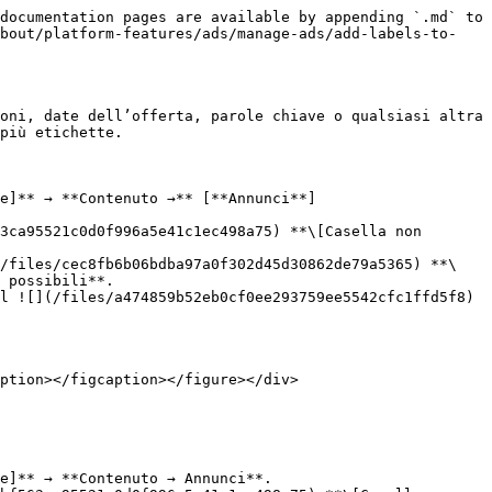
documentation pages are available by appending `.md` to 
about/platform-features/ads/manage-ads/add-labels-to-
oni, date dell’offerta, parole chiave o qualsiasi altra 
più etichette.

ge]** → **Contenuto →** [**Annunci**]
3ca95521c0d0f996a5e41c1ec498a75) **\[Casella non 
(/files/cec8fb6b06bdba97a0f302d45d30862de79a5365) **\
 possibili**.

l ![](/files/a474859b52eb0cf0ee293759ee5542cfc1ffd5f8) 
e]** → **Contenuto → Annunci**.
