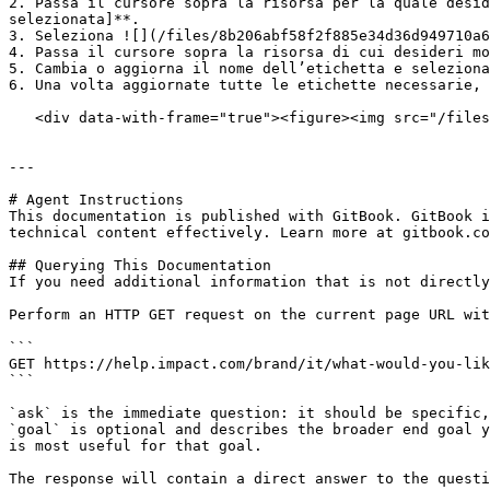
2. Passa il cursore sopra la risorsa per la quale desid
selezionata]**.

3. Seleziona ![](/files/8b206abf58f2f885e34d36d949710a6
4. Passa il cursore sopra la risorsa di cui desideri mo
5. Cambia o aggiorna il nome dell’etichetta e seleziona
6. Una volta aggiornate tutte le etichette necessarie, 
   <div data-with-frame="true"><figure><img src="/files/a80581095ef9de5bcda713f5dcfe29e481d45995" alt=""><figcaption></figcaption></figure></div>

---

# Agent Instructions

This documentation is published with GitBook. GitBook i
technical content effectively. Learn more at gitbook.co
## Querying This Documentation

If you need additional information that is not directly
Perform an HTTP GET request on the current page URL wit
```

GET https://help.impact.com/brand/it/what-would-you-lik
```

`ask` is the immediate question: it should be specific,
`goal` is optional and describes the broader end goal y
is most useful for that goal.

The response will contain a direct answer to the questi