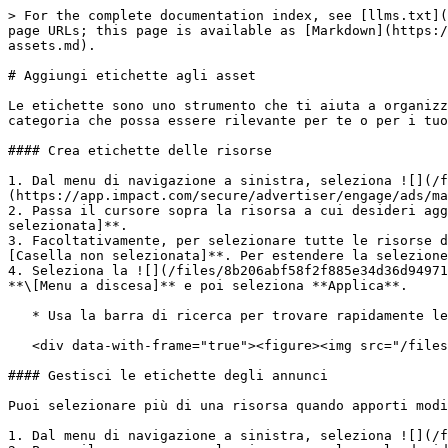
> For the complete documentation index, see [llms.txt](
page URLs; this page is available as [Markdown](https:/
assets.md).

# Aggiungi etichette agli asset

Le etichette sono uno strumento che ti aiuta a organizz
categoria che possa essere rilevante per te o per i tuo
#### Crea etichette delle risorse

1. Dal menu di navigazione a sinistra, seleziona ![](/f
(https://app.impact.com/secure/advertiser/engage/ads/ma
2. Passa il cursore sopra la risorsa a cui desideri agg
selezionata]**.

3. Facoltativamente, per selezionare tutte le risorse d
[Casella non selezionata]**. Per estendere la selezione
4. Seleziona la ![](/files/8b206abf58f2f885e34d36d94971
**\[Menu a discesa]** e poi seleziona **Applica**.

   * Usa la barra di ricerca per trovare rapidamente le etichette.

   <div data-with-frame="true"><figure><img src="/files/bb22bf72aea2deac3e192ffd067b01b035e07228" alt=""><figcaption></figcaption></figure></div>

#### Gestisci le etichette degli annunci

Puoi selezionare più di una risorsa quando apporti modi
1. Dal menu di navigazione a sinistra, seleziona ![](/f