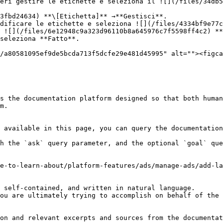
eri gestire le etichette e seleziona il ![](/files/34db5
3fbd24634) **\[Etichetta]** →**Gestisci**.

dificare le etichette e seleziona ![](/files/4334bf9e77c
 ![](/files/6e12948c9a323d96110b8a645976c7f5598ff4c2) **
seleziona **Fatto**.

s the documentation platform designed so that both human
m.

 available in this page, you can query the documentation
h the `ask` query parameter, and the optional `goal` que
e-to-learn-about/platform-features/ads/manage-ads/add-la
 self-contained, and written in natural language.

ou are ultimately trying to accomplish on behalf of the 
on and relevant excerpts and sources from the documentat