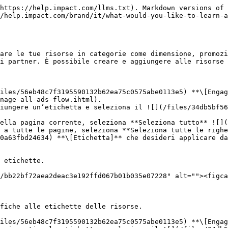
https://help.impact.com/llms.txt). Markdown versions of 
/help.impact.com/brand/it/what-would-you-like-to-learn-
are le tue risorse in categorie come dimensione, promozi
i partner. È possibile creare e aggiungere alle risorse 
iles/56eb48c7f3195590132b62ea75c0575abe0113e5) **\[Enga
nage-all-ads-flow.ihtml).

iungere un’etichetta e seleziona il ![](/files/34db5bf56
ella pagina corrente, seleziona **Seleziona tutto** ![]
 a tutte le pagine, seleziona **Seleziona tutte le righe
0a63fbd24634) **\[Etichetta]** che desideri applicare da
fiche alle etichette delle risorse.

iles/56eb48c7f3195590132b62ea75c0575abe0113e5) **\[Engag