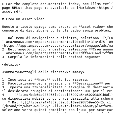
> For the complete documentation index, see [llms.txt](https://help.impact.com/llms.txt). Markdown versions of documentation pages are available by appending `.md` to page URLs; this page is available as [Markdown](https://help.impact.com/brand/it/what-would-you-like-to-learn-about/platform-features/ads/create-ads/create-a-video-asset.md).

# Crea un asset video

Questo articolo spiega come creare un *Asset video* che visualizza contenuti tramite un URL oppure incorporando codice HTML tramite un iFrame. Questo approccio ti consente di distribuire contenuti video senza problemi, sia ospitati internamente che esternamente.

1. Dal menu di navigazione a sinistra, seleziona ![\[Engage\] v2](https://paligoapp-cdn-eu1.s3.eu-west-1.amazonaws.com/impact/attachments/f01cdffa431a4d75ff09c130b66974d4-aa671735ec2b65af79961eaf59ab60af.svg) **\[Engage]** → **Contenuti** → [**Annunci**](https://app.impact.com/secure/advertiser/engage/ads/manage-all-ads-flow.ihtml?execution=e1s1#fqe__adStatus=ACTIVE).
2. Nell'angolo in alto a destra, seleziona **Crea annuncio** ![\[Drop-down menu\]](https://paligoapp-cdn-eu1.s3.eu-west-1.amazonaws.com/impact/attachments/f01cdffa431a4d75ff09c130b66974d4-d6b35853a9aa1f1fe6bd66da29bd09fa.svg) **\[Menu a discesa]** → **Video**.
3. Compila le informazioni nelle sezioni seguenti:

<details>

<summary>Dettagli della risorsa</summary>

1. Inserisci il **Nome** della tua risorsa.
2. Facoltativamente, inserisci una **Descrizione** per la risorsa.
3. Imposta una **Predefinita** o **Pagina di destinazione personalizzata** dal ![](/files/a474859b52eb0cf0ee293759ee5542cfc1ffd5f8) **\[Menu a discesa]** e inserisci il desiderato **Pagina di destinazione** URL per il reindirizzamento della risorsa.
4. ![](/files/bcb6da087265fb9beef85997a54e50203691b8d1) **\[Attiva]** **Fallback mobile** se il tuo asset sarà ospitato in un'app mobile, per garantire che gli utenti su dispositivi mobili vengano reindirizzati alla schermata interstiziale di installazione dell'app, se necessario.
   * Dal ![](/files/a474859b52eb0cf0ee293759ee5542cfc1ffd5f8) **\[Menu a discesa]** opzioni sotto *Android* e *iOS*, seleziona un [opzione di fallback](/brand/it/what-would-you-like-to-learn-about/platform-features/ads/manage-ads/set-up-mobile-assets-with-deferred-deep-linking.md) per ciascuna piattaforma. Questa selezione verrà quindi compilata con l'URL per scaricare la tua app.
   * impact.com rileverà automaticamente il tipo di dispositivo del consumatore e lo indirizzerà all'app store appropriato per scaricare la tua app una volta configurato il fallback mobile.
5. Facoltativamente, sotto **Metadati**, seleziona ![](/files/0aafef99ec4e77d9b7b3e0531467b63590add75d) **\[Aggiungi]** **Aggiungi metadati**.
   * Dal ![](/files/a474859b52eb0cf0ee293759ee5542cfc1ffd5f8) **\[Menu a discesa]**, seleziona i parametri di query che desideri passare e inserisci il valore.
     * Puoi aggiungere altri parametri selezionando ![](/files/0aafef99ec4e77d9b7b3e0531467b63590add75d) **\[Aggiungi metadati]**.
     * I metadati aggiunti alla tua risorsa verranno aggiunti alla fine dei link di tracciamento della risorsa.
     * Se selezioni il *Personalizzato* parametro, puoi impostare sia il nome del parametro sia il valore.

       <div data-gb-custom-block data-tag="hint" data-style="info" class="