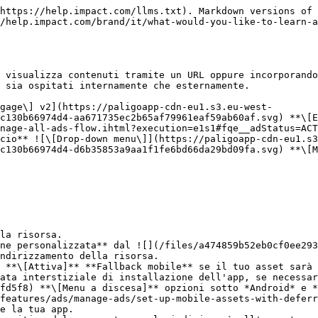
hint hint-info"><p><strong>Nota:</strong> Puoi usare i <a href="/pages/1f628eb0987b732d0182a6650e5bec9ec0028c5d">token dinamici</a> <code>{iradid}</code> e <code>{irpid}</code> come valori per uno qualsiasi dei parametri di query dei metadati disponibili, incluso <em>Personalizzato</em>.</p></div>
6. Facoltativamente, aggiungi **Etichette** alla risorsa in modo che i tuoi partner possano trovarli più facilmente.
7. ![](/files/bcb6da087265fb9beef85997a54e50203691b8d1) **\[Attiva]** **Limita l'accesso dei partner** per impostare quali partner o gruppi di partner possono usare questa risorsa.
   * Inserisci e seleziona i **Partner** e **Gruppi** a cui desideri concedere l'accesso a questa risorsa.

</details>

<details>

<summary>Configurazione della risorsa</summary>

1. Carica un **Video** per questo asset, selezionando **Scegli file**.
   * Sono supportati entrambi i formati video MP4 e OGG. Il formato video OGG potrebbe non essere supportato da tutti i browser. La dimensione massima del file è 200 MB. Assicurati che il file termini con l'estensione appropriata.
2. Carica un **Miniatura** per questo asset selezionando **Scegli file**. Questa immagine verrà mostrata prima della riproduzione del video.
3. Dal ![\[Drop-down menu\]](https://paligoapp-cdn-eu1.s3.eu-west-1.amazonaws.com/impact/attachments/f01cdffa431a4d75ff09c130b66974d4-d6b35853a9aa1f1fe6bd66da29bd09fa.svg) **\[Menu a discesa]**, applica la **Dimensione dell'asset** e scegli la dimensione di visualizzazione appropriata.
4. Per **Come verrà servito questo asset?**, seleziona una delle seguenti opzioni ![\[Radio button\]](https://paligoapp-cdn-eu1.s3.eu-west-1.amazonaws.com/impact/attachments/f01cdffa431a4d75ff09c130b66974d4-b7d91d1c012267bd96951fe6c2b643a4.svg) **\[Pulsanti di opzione]**.
   * **Dal sistema** o **Da un server di asset di terze parti**.
   * **Token disponibili**:
     * `{click_url_encoded}` – URL del clic (codificato)
     * `{click_url}` – URL del clic (non codificato)
     * `{timestamp}` – Timestamp della richiesta
     * `{irpid}` – ID partner
     * `{ircid}` – ID programma
     * `{iradid}` – ID annuncio
     * `{randint}` – Intero casuale
     * `{rulename}` – Nome della regola di reindirizzamento corrispondente

</details>

<details>

<summary>Temi promozionali</summary>

1. Facoltativamente, applica un **accordo** alla tua risorsa dal ![](/files/a474859b52eb0cf0ee293759ee5542cfc1ffd5f8) **\[Menu a discesa]**.
   * Facoltativamente, seleziona **Aggiungi nuovo accordo** ![](/files/a474859b52eb0cf0ee293759ee5542cfc1ffd5f8) **\[Menu a discesa]** per creare un nuovo [accordo](/brand/it/what-would-you-like-to-learn-about/platform-features/deals/deal-types-overview.md) da applicare a questa risorsa.
2. Facoltativamente, applica **Date disponibili** selezionando il ![](/files/7d7db5c9c65dcf07902d01ce4485d43a8185991e) **\[Calendario]** per impostare la **Data di inizio** e **Data di fine** per questa risorsa.
   * Dal ![](/files/a474859b52eb0cf0ee293759ee5542cfc1ffd5f8) **\[Menu a discesa]**, imposta un **fuso orario** per questa risorsa.
3. Seleziona facoltativamente ![](/files/34db5bf563ca95521c0d0f996a5e41c1ec498a75) **\[Casella deselezionata]** **Cambia la pagina di destinazione alla scadenza**, e procedi selezionando **Configura regola** per configurare cosa succede se la pagina di destinazione scade.

**Reindirizza**

1. Inseri