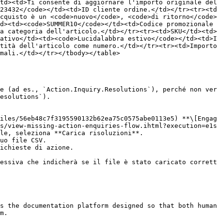
td><td>Ti consente di aggiornare l'importo originale del
23432</code></td><td>ID cliente ordine.</td></tr><tr><td
cquisto è un <code>nuovo</code>, <code>di ritorno</code>
d><td><code>SUMMER10</code></td><td>Codice promozionale 
a categoria dell'articolo.</td></tr><tr><td>SKU</td><td>
ativo</td><td><code>Lucidalabbra estivo</code></td><td>
tità dell'articolo come numero.</td></tr><tr><td>Importo
mali.</td></tr></tbody></table>

e (ad es., `Action.Inquiry.Resolutions`), perché non ver
esolutions`).

files/56eb48c7f3195590132b62ea75c0575abe0113e5) **\[Engag
s/view-missing-action-enquiries-flow.ihtml?execution=e1s
le, seleziona **Carica risoluzioni**.

uo file CSV.

ichieste di azione.

essiva che indicherà se il file è stato caricato corrett
s the documentation platform designed so that both human
m.
