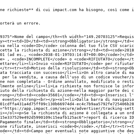
ne richieste** di cui impact.com ha bisogno, così come i
orterà un errore.

9375">Nome del campo</th><th width="149.20703125">Requis
y><tr><td>ID</td><td><strong>Obbligatorio</strong></td><
va nella <code>ID</code> colonna del tuo file CSV scaric
cetta la richiesta di azione</strong></td><td><code>2018
01 (ad es., <code>2038-01-19T03:14:07+00:00</code>)</td>
e> , <code>INCOMPLETE</code> o <code>RIFIUTATO</code></t
ettare</li><li>Invio <code>RIFIUTATO</code> per rifiutar
</tr><tr><td>Motivo della risoluzione</td><td><strong>Ob
ata tracciata con successo</li><li>Un altro canale di ma
 per la vendita, a causa dell'uso di un codice voucher/s
ne non completata - Ordine annullato, modificato o resti
lmente online</li><li>La richiesta non fornisce le infor
iuto della richiesta di azione—nella maggior parte dei 
rong></td><td><code>35601</code></td><td><p>Inserisci l'
 evento</strong><br></p><ol><li>Dalla barra di navigazi
01cdffa431a4d75ff09c130b66974d4-ec4c7b9aa5792fe725406b28
="https://app.impact.com/secure/advertiser/tracking-sett
i></ol><p>Se la richiesta di azione è collegata a un ord
15e337529e492d5990109c15eafb125ac6">report di ricerca ID
Pagamento finale</td><td><strong>Obbligatorio</strong></
one rifiutate, inserisci <code>0</code>.</td></tr><tr><t
ode></td><td>Campo per eventuali note aggiuntive che des