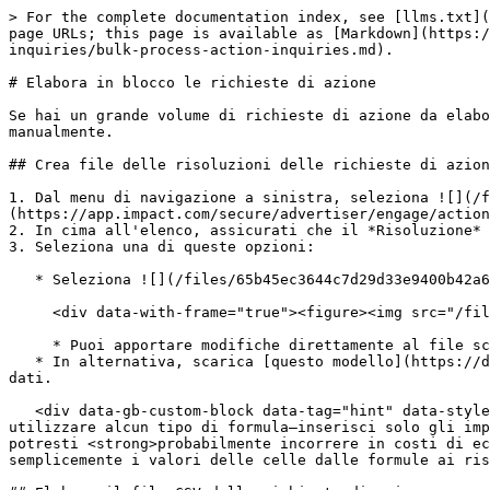
> For the complete documentation index, see [llms.txt](
page URLs; this page is available as [Markdown](https:/
inquiries/bulk-process-action-inquiries.md).

# Elabora in blocco le richieste di azione

Se hai un grande volume di richieste di azione da elabo
manualmente.

## Crea file delle risoluzioni delle richieste di azion
1. Dal menu di navigazione a sinistra, seleziona ![](/
(https://app.impact.com/secure/advertiser/engage/action
2. In cima all'elenco, assicurati che il *Risoluzione* 
3. Seleziona una di queste opzioni:

   * Seleziona ![](/files/65b45ec3644c7d29d33e9400b42a6b753a094c1b) **\[Scarica] → Scarica come CSV**.<br>

     <div data-with-frame="true"><figure><img src="/files/71e94c3ed6ded019c0ffe5c983663e7e8cc1decb" alt="" width="563"><figcaption></figcaption></figure></div>

     * Puoi apportare modifiche direttamente al file scaricato e salvarle.

   * In alternativa, scarica [questo modello](https://docs.google.com/spreadsheets/d/1aVTgZGF-xhlMJD1l_TulICHAwY57FwRzgZ8RbJSy-mw/edit#gid=0) e modificalo con i tuoi 
dati.

   <div data-gb-custom-block data-tag="hint" data-style="warning" class="hint hint-warning"><p><strong>Non usare formule</strong>: <mark style="color:$danger;">Non 
utilizzare alcun tipo di formula—inserisci solo gli imp
potresti <strong>probabilmente incorrere in costi di ec
semplicemente i valori delle celle dalle formule ai ris