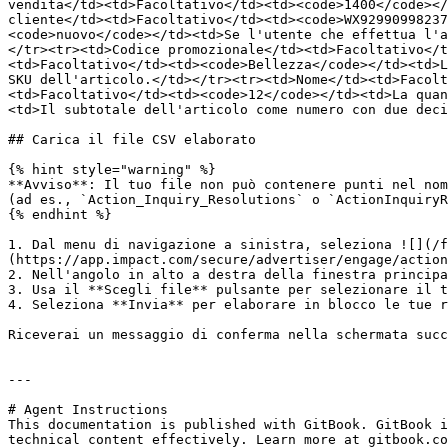
vendita</td><td>Facoltativo</td><td><code>1400</code></
cliente</td><td>Facoltativo</td><td><code>WX92990998237
<code>nuovo</code></td><td>Se l'utente che effettua l'a
</tr><tr><td>Codice promozionale</td><td>Facoltativo</t
<td>Facoltativo</td><td><code>Bellezza</code></td><td>L
SKU dell'articolo.</td></tr><tr><td>Nome</td><td>Facolt
<td>Facoltativo</td><td><code>12</code></td><td>La quan
<td>Il subtotale dell'articolo come numero con due deci
## Carica il file CSV elaborato

{% hint style="warning" %}

**Avviso**: Il tuo file non può contenere punti nel nom
(ad es., `Action_Inquiry_Resolutions` o `ActionInquiryR
{% endhint %}

1. Dal menu di navigazione a sinistra, seleziona ![](/
(https://app.impact.com/secure/advertiser/engage/action
2. Nell'angolo in alto a destra della finestra principa
3. Usa il **Scegli file** pulsante per selezionare il t
4. Seleziona **Invia** per elaborare in blocco le tue r
Riceverai un messaggio di conferma nella schermata succ
---

# Agent Instructions

This documentation is published with GitBook. GitBook i
technical content effectively. Learn more at gitbook.co