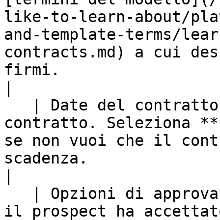
like-to-learn-about/pla
and-template-terms/lear
contracts.md) a cui des
firmi.                                            
|

   | Date del contratto       | Le date del 
contratto. Seleziona **
se non vuoi che il cont
scadenza.                                                                                                                                       
|

   | Opzioni di approvazione  | <p>• Una volta che 
il prospect ha accettat