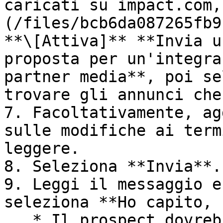
caricati su impact.com,
(/files/bcb6da087265fb9
**\[Attiva]** **Invia u
proposta per un'integra
partner media**, poi se
trovare gli annunci che
7. Facoltativamente, ag
sulle modifiche ai term
leggere.

8. Seleziona **Invia**.

9. Leggi il messaggio e
seleziona **Ho capito, 
   * Il prospect dovrebbe ora ricevere la tua 