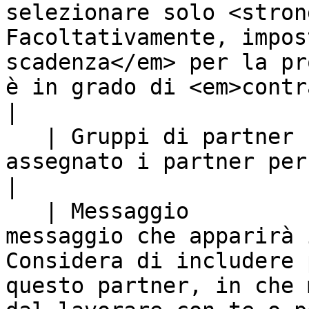
selezionare solo <stron
Facoltativamente, impos
scadenza</em> per la pr
è in grado di <em>contr
|

   | Gruppi di partner        | I gruppi a cui hai 
assegnato i partner per organizzarli.                                                                                                             
|

   | Messaggio                | Scrivi un 
messaggio che apparirà 
Considera di includere 
questo partner, in che 