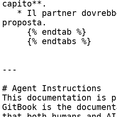
capito**.

   * Il partner dovrebbe ora ricevere la tua 
proposta.

     {% endtab %}

     {% endtabs %}

---

# Agent Instructions

This documentation is p
GitBook is the document
that both humans and AI