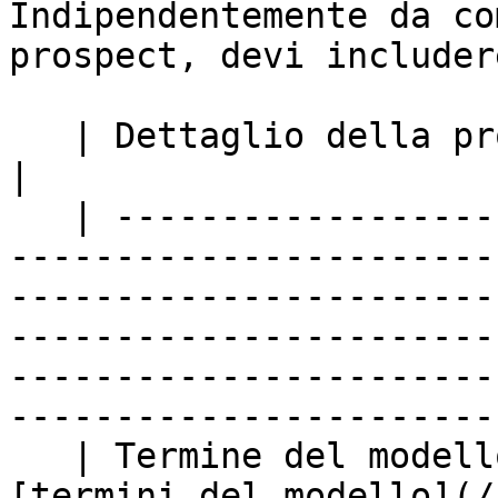
Indipendentemente da co
prospect, devi includer
   | Dettaglio della proposta | Descrizione                                                                                                                                                                                                                                                  
|

   | ------------------------ | ------------------
-----------------------
-----------------------
-----------------------
-----------------------
-----------------------
   | Termine del modello      | L'insieme di 
[termini del modello](/