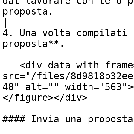
dal lavorare con te o p
proposta.                                            
|

4. Una volta compilati 
proposta**.

   <div data-with-frame="true"><figure><img 
src="/files/8d9818b32ee
48" alt="" width="563">
</figure></div>

#### Invia una proposta