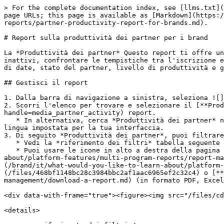
> For the complete documentation index, see [llms.txt](https://help.impact.com/llms.txt). Markdown versions of documentation pages are available by appending `.md` to page URLs; this page is available as [Markdown](https://help.impact.com/brand/it/what-would-you-like-to-learn-about/performance-program/performance-program-reports/partner-productivity-report-for-brands.md).

# Report sulla produttività dei partner per i brand

La *Produttività dei partner* Questo report ti offre una vista per partner delle attività di engagement in tutto il tuo programma. Usalo per identificare partner inattivi, confrontare le tempistiche tra l'iscrizione e la prima azione e monitorare clic, azioni e ricavi a livello di partner. Il report è filtrabile per intervallo di date, stato del partner, livello di produttività e gruppo, e supporta colonne opzionali aggiuntive per un'analisi più approfondita.

## Gestisci il report

1. Dalla barra di navigazione a sinistra, seleziona ![](/files/56eb48c7f3195590132b62ea75c0575abe0113e5) **\[Engage]** → **Report → Altri report**.
2. Scorri l'elenco per trovare e selezionare il [**Produttività dei partner**](https://app.impact.com/secure/advertiser/report/viewReport.report?handle=media_partner_activity) report.
   * In alternativa, cerca *Produttività dei partner* nella barra di ricerca appena sotto il *Altri report* titolo della schermata. Assicurati di cercare nella stessa lingua impostata per la tua interfaccia.
3. Di seguito *Produttività dei partner*, puoi filtrare i dati che desideri visualizzare. Seleziona **Applica** quando hai impostato i filtri desiderati.
   * Vedi la *riferimento dei filtri* tabella seguente per ulteriori informazioni.
   * Puoi usare le icone in alto a destra della pagina per ![](/files/0bdb4945a142578229b7ca1206c72e86072e8205) [**fissare**](/brand/it/what-would-you-like-to-learn-about/platform-features/multi-program-reports/report-management/pin-a-report.md), ![](/files/53556cde9e1d20c7febaa57fd1966c506d790931) [**pianificare**](/brand/it/what-would-you-like-to-learn-about/platform-features/multi-program-reports/data-lab-custom-reports/schedule-a-custom-report.md), ![](/files/468bf1148bc28c3984bbc2af1aac6965ef2c32c4) o [**scarica**](/brand/it/what-would-you-like-to-learn-about/platform-features/multi-program-reports/report-management/download-a-report.md) (in formato PDF, Excel o CSV).

<div data-with-frame="true"><figure><img src="/files/cdbe2979ada31bc3913b117816796a41515d601c" alt="" width="563"><figcaption></figcaption></figure></div>

<details>

<summary>riferimento dei filtri</summary>

| Filtro            | Descrizione                                                                                                                                                                                                                                                                                                                                                                                                                                                                                                                                                                                                                                                                                                                     