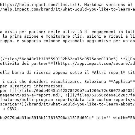
                                                                                                                                                                                                                                                                                                                                                                                                                                                                                                                                                                                                                                                                                                                                                                                                                                                                                                                                                                                                                                                                                                                                                                                                                                                                                                                                                                                                                                                                                                                                                                                                                                                                                                                                                                                                                                                                                                                                                                                                                         |
| ----------------- | ------------------------------------------------------------------------------------------------------------------------------------------------------------------------------------------------------------------------------------------------------------------------------------------------------------------------------------------------------------------------------------------------------------------------------------------------------------------------------------------------------------------------------------------------------------------------------------------------------------------------------------------------------------------------------------------------------------------------------------------------------------------------------------------------------------------------------------------------------------------------------------------------------------------------------------------------------------------------------------------------------------------------------------------------------------------------------------------------------------------------------------------------------------------------------------------------------------------------------------------------------------------------------------------------------------------------------------------------------------------------------------------------------------------------------------------------------------