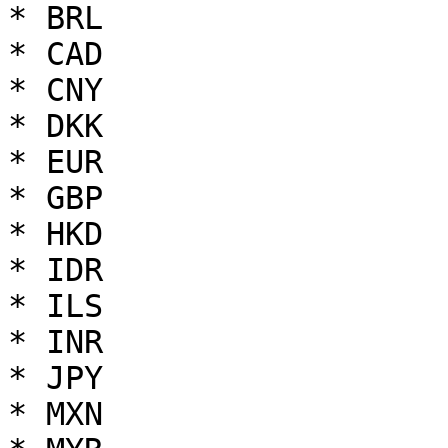
* BRL

* CAD

* CNY

* DKK

* EUR

* GBP

* HKD

* IDR

* ILS

* INR

* JPY

* MXN
