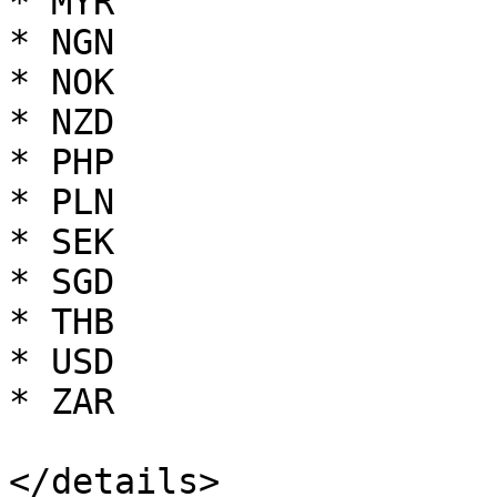
* MYR

* NGN

* NOK

* NZD

* PHP

* PLN

* SEK

* SGD

* THB

* USD

* ZAR

</details>
