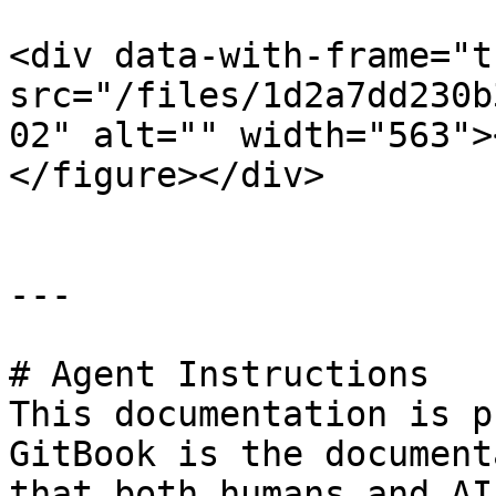
<div data-with-frame="t
src="/files/1d2a7dd230b
02" alt="" width="563">
</figure></div>

---

# Agent Instructions

This documentation is p
GitBook is the document
that both humans and AI