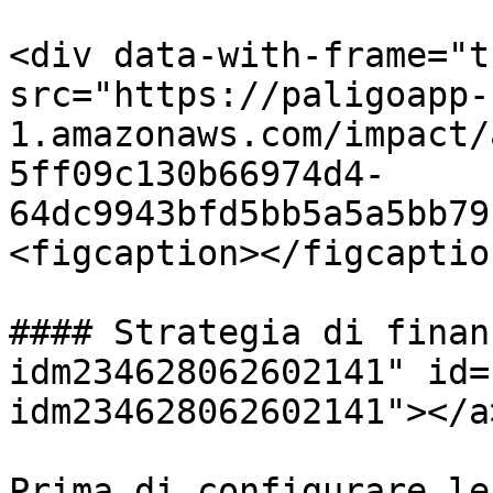
<div data-with-frame="t
src="https://paligoapp-
1.amazonaws.com/impact/
5ff09c130b66974d4-
64dc9943bfd5bb5a5a5bb79
<figcaption></figcaptio
#### Strategia di finan
idm234628062602141" id=
idm234628062602141"></a>
Prima di configurare le