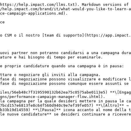
https://help.impact.com/llms.txt). Markdown versions of 
/help.impact.com/brand/it/what-would-you-like-to-learn-a
ce-campaign-applications.md).

ce

o CSM o il nostro [team di supporto](https://app.impact.
uovi partner non potranno candidarsi a una campagna dura
ature e hai bisogno di tempo per esaminarle.

e proprie candidature quando una campagna è in pausa:

ttare o negoziare gli inviti alla campagna.

fase di negoziazione possono visualizzare e modificare l
fase di negoziazione possono comunque essere assunti se 
iles/56eb48c7f3195590132b62ea75c0575abe0113e5) **\[Engag
gns/performance-campaign-manager-flow.ihtml).

la campagna per la quale desideri mettere in pausa le ca
7bcd157e6813fe8c64f560d940c9e7ef39fe057) **\[Altro]** → 