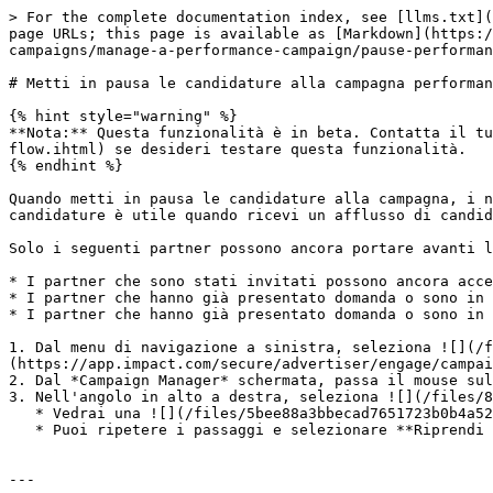
> For the complete documentation index, see [llms.txt](
page URLs; this page is available as [Markdown](https:/
campaigns/manage-a-performance-campaign/pause-performan
# Metti in pausa le candidature alla campagna performan
{% hint style="warning" %}

**Nota:** Questa funzionalità è in beta. Contatta il tu
flow.ihtml) se desideri testare questa funzionalità.

{% endhint %}

Quando metti in pausa le candidature alla campagna, i n
candidature è utile quando ricevi un afflusso di candid
Solo i seguenti partner possono ancora portare avanti l
* I partner che sono stati invitati possono ancora acce
* I partner che hanno già presentato domanda o sono in 
* I partner che hanno già presentato domanda o sono in 
1. Dal menu di navigazione a sinistra, seleziona ![](/f
(https://app.impact.com/secure/advertiser/engage/campai
2. Dal *Campaign Manager* schermata, passa il mouse sul
3. Nell'angolo in alto a destra, seleziona ![](/files/8
   * Vedrai una ![](/files/5bee88a3bbecad7651723b0b4a52b33b19d14559) **\[Pausa]** icona accanto al nome della tua campagna.

   * Puoi ripetere i passaggi e selezionare **Riprendi le nuove candidature** se desideri continuare a ricevere nuove candidature.

---
