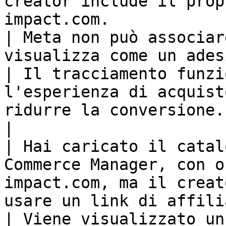
creator include il prop
impact.com.                                              
| Meta non può associar
visualizza come un adesivo standard.                     
| Il tracciamento funzi
l'esperienza di acquist
ridurre la conversione.                                                       
|

| Hai caricato il catal
Commerce Manager, con o
impact.com, ma il creat
usare un link di affiliazione im
| Viene visualizzato un