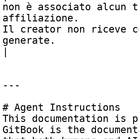
non è associato alcun t
affiliazione.          
Il creator non riceve c
generate.                                                                                                             
|

---

# Agent Instructions

This documentation is p
GitBook is the document