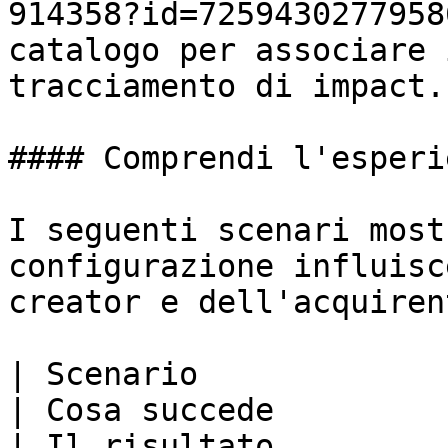
914358?id=7259430277958
catalogo per associare 
tracciamento di impact.
#### Comprendi l'esperi
I seguenti scenari most
configurazione influisc
creator e dell'acquirent
| Scenario                                                                                                                                                                                            
| Cosa succede                                                                                                                        
| Il risultato                                                                                                                                                        