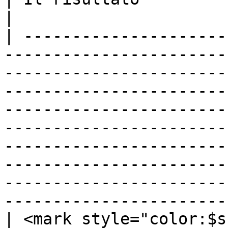
|

| ---------------------
-----------------------
-----------------------
-----------------------
-----------------------
-----------------------
-----------------------
-----------------------
-----------------------
-----------------------
| <mark style="color:$s