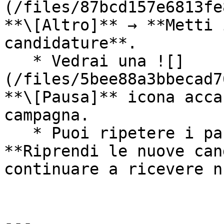
(/files/87bcd157e6813fe
**\[Altro]** → **Metti 
candidature**.

   * Vedrai una ![]
(/files/5bee88a3bbecad7
**\[Pausa]** icona acca
campagna.

   * Puoi ripetere i passaggi e selezionare 
**Riprendi le nuove can
continuare a ricevere n
---
