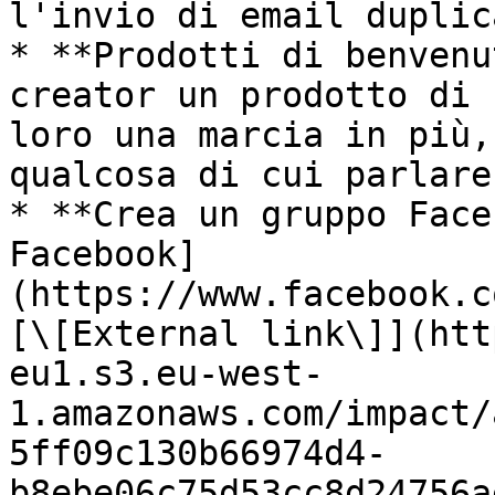
l'invio di email duplica
* **Prodotti di benvenu
creator un prodotto di 
loro una marcia in più,
qualcosa di cui parlare
* **Crea un gruppo Face
Facebook]
(https://www.facebook.c
[\[External link\]](htt
eu1.s3.eu-west-
1.amazonaws.com/impact/
5ff09c130b66974d4-
b8ebe06c75d53cc8d24756a