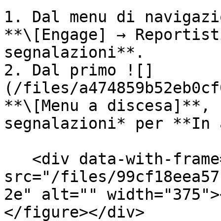
1. Dal menu di navigazi
**\[Engage] → Reportist
segnalazioni**.

2. Dal primo ![]
(/files/a474859b52eb0cf
**\[Menu a discesa]**, 
segnalazioni* per **In 
   <div data-with-frame="true"><figure><img 
src="/files/99cf18eea57
2e" alt="" width="375">
</figure></div>
