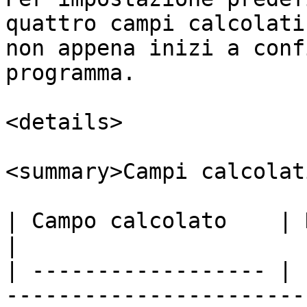
quattro campi calcolati
non appena inizi a conf
programma.

<details>

<summary>Campi calcolat
| Campo calcolato    | Descrizione                                             
|

| ------------------ | 
-----------------------