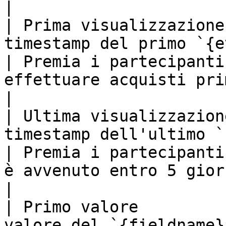
|

| Prima visualizzazione
timestamp del primo `{eventkey}` evento     
| Premia i partecipanti
effettuare acquisti prima di una certa data.                        
|

| Ultima visualizzazion
timestamp dell'ultimo `{eventkey}` evento 
| Premia i partecipanti
è avvenuto entro 5 giorni.                                                                                    
|

| Primo valore         
valore del `{fieldname}