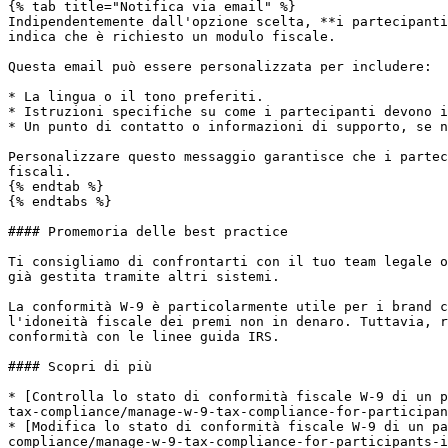
{% tab title="Notifica via email" %}

Indipendentemente dall'opzione scelta, **i partecipanti
indica che è richiesto un modulo fiscale.

Questa email può essere personalizzata per includere:

* La lingua o il tono preferiti.

* Istruzioni specifiche su come i partecipanti devono i
* Un punto di contatto o informazioni di supporto, se n
Personalizzare questo messaggio garantisce che i partec
fiscali.

{% endtab %}

{% endtabs %}

#### Promemoria delle best practice

Ti consigliamo di confrontarti con il tuo team legale o
già gestita tramite altri sistemi.

La conformità W-9 è particolarmente utile per i brand c
l'idoneità fiscale dei premi non in denaro. Tuttavia, r
conformità con le linee guida IRS.

#### Scopri di più

* [Controlla lo stato di conformità fiscale W-9 di un p
tax-compliance/manage-w-9-tax-compliance-for-participan
* [Modifica lo stato di conformità fiscale W-9 di un pa
compliance/manage-w-9-tax-compliance-for-participants-i