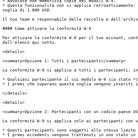
* Advocate non memorizza copie dei moduli W-9.

* Questa funzionalità non si applica retroattivamente: 
soglia di 2.000 USD.

Il tuo team è responsabile della raccolta e dell'archiv
#### Come attivare la conformità W-9

Per attivare la conformità W-9 per il tuo account, cont
dall'elenco qui sotto.

<details>

<summary>Opzione 1: Tutti i partecipanti</summary>

La conformità W-9 si applica a tutti i partecipanti, in
* Qualsiasi partecipante il cui modulo W-9 sia stato *c
* I premi che superano questa soglia vengono inseriti i
</details>

<details>

<summary>Opzione 2: Partecipanti con un codice paese US
La conformità W-9 si applica solo ai partecipanti con u
* Questi partecipanti sono soggetti allo stesso limite 
* I premi eccedenti vengono trattenuti in uno stato in 