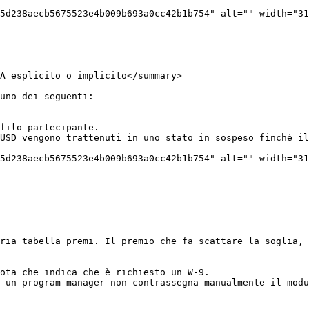
5d238aecb5675523e4b009b693a0cc42b1b754" alt="" width="31
A esplicito o implicito</summary>

uno dei seguenti:

filo partecipante.

USD vengono trattenuti in uno stato in sospeso finché il
5d238aecb5675523e4b009b693a0cc42b1b754" alt="" width="31
ria tabella premi. Il premio che fa scattare la soglia, 
ota che indica che è richiesto un W-9.

 un program manager non contrassegna manualmente il modu