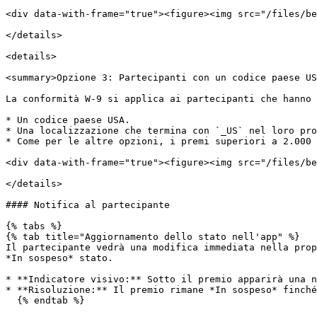
<div data-with-frame="true"><figure><img src="/files/be
</details>

<details>

<summary>Opzione 3: Partecipanti con un codice paese US
La conformità W-9 si applica ai partecipanti che hanno 
* Un codice paese USA.

* Una localizzazione che termina con `_US` nel loro pro
* Come per le altre opzioni, i premi superiori a 2.000 
<div data-with-frame="true"><figure><img src="/files/be
</details>

#### Notifica al partecipante

{% tabs %}

{% tab title="Aggiornamento dello stato nell'app" %}

Il partecipante vedrà una modifica immediata nella prop
*In sospeso* stato.

* **Indicatore visivo:** Sotto il premio apparirà una n
* **Risoluzione:** Il premio rimane *In sospeso* finché
  {% endtab %}
