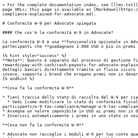
> For the complete documentation index, see [llms.txt](
page URLs; this page is available as [Markdown](https:/
compliance-explained-for-advocate.md).

# Conformità W-9 per Advocate spiegata

#### Che cos'è la conformità W-9 in Advocate?

La conformità W-9 è una **funzionalità opzionale in Adv
partecipanti che **guadagnano 2.000 USD o più in premi 
{% hint style="success" %}

**Nota**: Questo è separato dal processo di gestione fi
rewards/pay-with-cash/cash-payouts-for-advocate-explain
dettagli bancari direttamente tramite un flusso sicuro 
invece, supporta i brand che erogano premi non in denar
{% endhint %}

**Cosa fa la conformità W-9**

* Tieni traccia dello stato di raccolta del W-9 per cia
  * Vedi [come modificare lo stato di conformità fiscale W-9 di un partecipante](/brand/it/what-would-you-like-to-learn-about/advocate-program/manage-advocate-
participants/w-9-tax-compliance/manage-w-9-tax-complian
* Assegna un valore imponibile in USD ai premi non in d
* Inserisci automaticamente i premi in uno stato in sos
**Cosa non fa la conformità W-9**

* Advocate non raccoglie i moduli W-9 per tuo conto qua