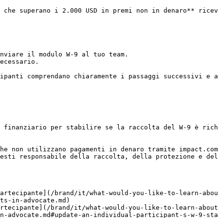
 che superano i 2.000 USD in premi non in denaro** ricev
nviare il modulo W-9 al tuo team.

ecessario.

ipanti comprendano chiaramente i passaggi successivi e a
 finanziario per stabilire se la raccolta del W-9 è rich
he non utilizzano pagamenti in denaro tramite impact.com
esti responsabile della raccolta, della protezione e del
artecipante](/brand/it/what-would-you-like-to-learn-abo
ts-in-advocate.md)

rtecipante](/brand/it/what-would-you-like-to-learn-about
n-advocate.md#update-an-individual-participant-s-w-9-sta