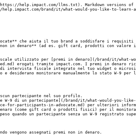
https://help.impact.com/llms.txt). Markdown versions of 
/help.impact.com/brand/it/what-would-you-like-to-learn-
ocate** che aiuta il tuo brand a soddisfare i requisiti 
non in denaro** (ad es. gift card, prodotti con valore i
scale utilizzato per [premi in denaro](/brand/it/what-wo
ed.md) erogati tramite impact.com. I premi in denaro ric
di intervista fiscale integrato nel tuo widget o microsi
o e desiderano monitorare manualmente lo stato W-9 per l
scun partecipante nel suo profilo.

ce-for-participants-in-advocate.md) per ulteriori inform
enaro (come gift card o prodotti fisici) per il monitora
peso quando un partecipante senza un W-9 registrato supe
ndo vengono assegnati premi non in denaro.
