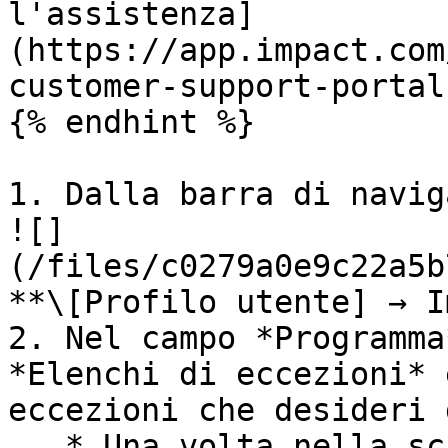
l'assistenza]
(https://app.impact.com
customer-support-portal
{% endhint %}

1. Dalla barra di navig
![]
(/files/c0279a0e9c22a5b
**\[Profilo utente] → I
2. Nel campo *Programma
*Elenchi di eccezioni* 
eccezioni che desideri 
   * Una volta nella schermata dell'elenco di 