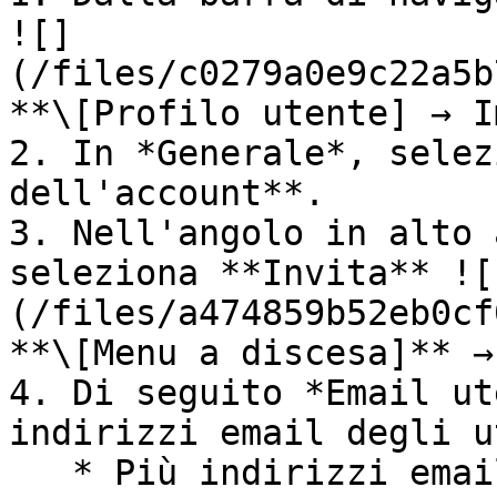
![]
(/files/c0279a0e9c22a5b
**\[Profilo utente] → I
2. In *Generale*, selez
dell'account**.

3. Nell'angolo in alto 
seleziona **Invita** ![
(/files/a474859b52eb0cf
**\[Menu a discesa]** →
4. Di seguito *Email ut
indirizzi email degli u
   * Più indirizzi email sono separati da virgole.
