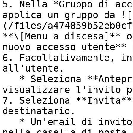
5. Nella *Gruppo di acc
applica un gruppo da ![
(/files/a474859b52eb0cf
**\[Menu a discesa]** o
nuovo accesso utente** 
6. Facoltativamente, in
all'utente.

   * Seleziona **Anteprima messaggio** se vuoi 
visualizzare l'invito p
7. Seleziona **Invita**
destinatario.

   * Un'email di invito verrà quindi ricevuta 
nella casella di posta 