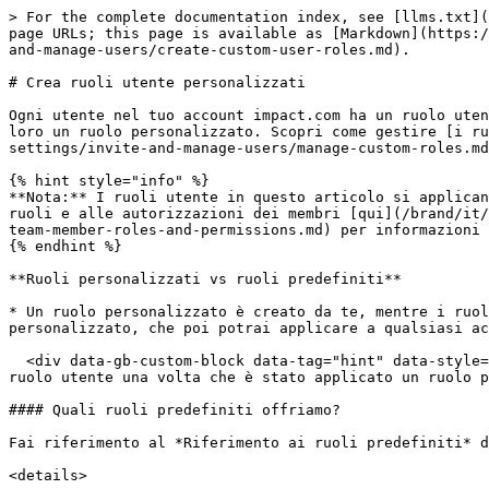
> For the complete documentation index, see [llms.txt](https://help.impact.com/llms.txt). Markdown versions of documentation pages are available by appending `.md` to page URLs; this page is available as [Markdown](https://help.impact.com/brand/it/what-would-you-like-to-learn-about/account-administration/account-settings/invite-and-manage-users/create-custom-user-roles.md).

# Crea ruoli utente personalizzati

Ogni utente nel tuo account impact.com ha un ruolo utente e autorizzazioni assegnati. Agli utenti può essere assegnato un ruolo predefinito, oppure puoi creare per loro un ruolo personalizzato. Scopri come gestire [i ruoli personalizzati esistenti](/brand/it/what-would-you-like-to-learn-about/account-administration/account-settings/invite-and-manage-users/manage-custom-roles.md).

{% hint style="info" %}
**Nota:** I ruoli utente in questo articolo si applicano solo ai *Prestazioni* e *Creator* programmi. Per *Advocate* gli utenti del programma, fai riferimento ai ruoli e alle autorizzazioni dei membri [qui](/brand/it/what-would-you-like-to-learn-about/account-administration/account-settings/invite-and-manage-users/advocate-team-member-roles-and-permissions.md) per informazioni dettagliate sui ruoli specifici del *Advocate* programma.
{% endhint %}

**Ruoli personalizzati vs ruoli predefiniti**

* Un ruolo personalizzato è creato da te, mentre i ruoli predefiniti sono creati da impact.com per comodità. I passaggi seguenti spiegano come creare un ruolo personalizzato, che poi potrai applicare a qualsiasi account utente.

  <div data-gb-custom-block data-tag="hint" data-style="warning" class="hint hint-warning"><p><strong>Importante:</strong> Non puoi modificare le autorizzazioni di un ruolo utente una volta che è stato applicato un ruolo predefinito.</p></div>

#### Quali ruoli predefiniti offriamo?

Fai riferimento al *Riferimento ai ruoli predefiniti* di seguito per maggiori dettagli su cosa comporta ciascun ruolo.

<details>

<summary>Riferimento ai ruoli predefiniti</summary>

| Ruolo                                                              | Descrizione                                                                                                                                                                                                                                                                  |
| ------------------------------------------------------------------ | ---------------------------------------------------------------------------------------------------------------------------------------------------------------------------------------------------------------------------------------------------------------------------- |
| **Amministratore dell'account**                                    | Gli amministratori hanno accesso completo a tutti gli aspetti di impact.com e possono gestire le impostazioni dell'account, inclusa l'aggiunta o la rimozione degli utenti dell'account.                                                                                     |
| **Analista**                                                       | Gli analisti hanno accesso in sola visualizzazione alla maggior parte dei report e possono rivedere i contratti. Questo ruolo è ideale per gli utenti che devono principalmente esaminare ed esporta