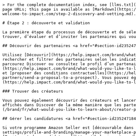
> For the complete documentation index, see [llms.txt](
page URLs; this page is available as [Markdown](https:/
welcome-to-impact.com/step-2-discovery-and-vetting.md).

# Étape 2 : découverte et validation

La première étape du processus de découverte et de séle
trouver, d’évaluer et d’inviter les partenaires qui vou
## Découvrir des partenaires <a href="#section-id235247
Utilisez [Découvrir](https://help.impact.com/brand/what
rechercher et filtrer des partenaires selon les indicat
parcourez Discover ou consultez le profil d’un partenai
(https://help.impact.com/brand/what-would-you-like-to-l
et [proposer des conditions contractuelles](https://hel
partners/send-a-proposal-to-a-prospect). Vous pouvez ég
(https://help.impact.com/brand/what-would-you-like-to-l
### Trouver des créateurs

Vous pouvez également découvrir des créateurs et lancer
affichés dans Discover de la même manière que les parte
(/brand/fr/what-would-you-like-to-learn-about/creator-p
## Gérer les candidatures <a href="#section-id235247184
Si votre programme Amazon Seller est [découvrable dans 
settings/profile-and-branding/manage-your-marketplace-p