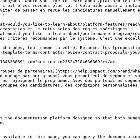
rand/what-would-you-like-to-learn-about/platform-feature
 croître vos revenus plus tôt ! Cela aide aussi à instau
viter de passer en revue les candidatures manuellement e
 :

at-would-you-like-to-learn-about/platform-features/reach
cceptation et le refus selon des règles spécifiques.

at-would-you-like-to-learn-about/performance-program/rec
es critères recommandés par le système. C’est une excell
 chargées, tout comme la vôtre. Relancez les [propositio
-template-terms/contracts/review-contract-proposals-youv
184636869" id="section-id235247184636869"></a>

roupes de partenaires](https://help.impact.com/brand/wha
d-manage-partner-groups) vous permettent de segmenter vo
res rejoignent le programme. Avec des partenaires segmen
groupée des candidatures, des conditions personnalisées 
s the documentation platform designed so that both human
m.

 available in this page, you can query the documentation