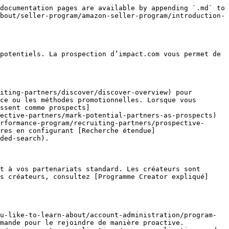
documentation pages are available by appending `.md` to 
bout/seller-program/amazon-seller-program/introduction-
potentiels. La prospection d’impact.com vous permet de 
iting-partners/discover/discover-overview) pour 
ce ou les méthodes promotionnelles. Lorsque vous 
ssent comme prospects]
ective-partners/mark-potential-partners-as-prospects) 
rformance-program/recruiting-partners/prospective-
res en configurant [Recherche étendue]
ded-search).

t à vos partenariats standard. Les créateurs sont 
s créateurs, consultez [Programme Creator expliqué]
u-like-to-learn-about/account-administration/program-
mande pour le rejoindre de manière proactive. 