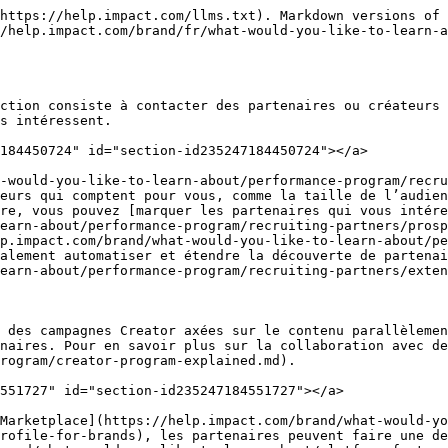
https://help.impact.com/llms.txt). Markdown versions of 
/help.impact.com/brand/fr/what-would-you-like-to-learn-a
ction consiste à contacter des partenaires ou créateurs 
s intéressent.

184450724" id="section-id235247184450724"></a>

-would-you-like-to-learn-about/performance-program/recru
eurs qui comptent pour vous, comme la taille de l’audien
re, vous pouvez [marquer les partenaires qui vous intére
earn-about/performance-program/recruiting-partners/prosp
p.impact.com/brand/what-would-you-like-to-learn-about/pe
alement automatiser et étendre la découverte de partenai
earn-about/performance-program/recruiting-partners/exten
 des campagnes Creator axées sur le contenu parallèlemen
naires. Pour en savoir plus sur la collaboration avec de
rogram/creator-program-explained.md).

551727" id="section-id235247184551727"></a>

Marketplace](https://help.impact.com/brand/what-would-yo
rofile-for-brands), les partenaires peuvent faire une de