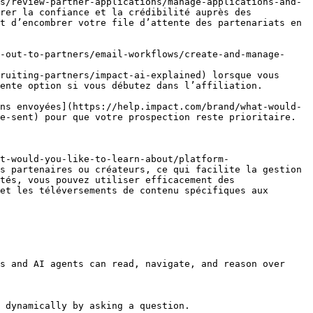
s/review-partner-applications/manage-applications-and-
rer la confiance et la crédibilité auprès des 
t d’encombrer votre file d’attente des partenariats en 
-out-to-partners/email-workflows/create-and-manage-
ruiting-partners/impact-ai-explained) lorsque vous 
ente option si vous débutez dans l’affiliation.

ns envoyées](https://help.impact.com/brand/what-would-
e-sent) pour que votre prospection reste prioritaire.

t-would-you-like-to-learn-about/platform-
s partenaires ou créateurs, ce qui facilite la gestion 
tés, vous pouvez utiliser efficacement des 
et les téléversements de contenu spécifiques aux 
s and AI agents can read, navigate, and reason over 
 dynamically by asking a question.
