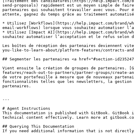
[Traitement des candidatures](https://help.impact.com/b
send-proposals) rapidement est un moyen simple de faire
partenaires qui souhaitent travailler avec vous. Pour é
attente, gagnez du temps grâce au traitement automatisé
* Utilisez [Workflows](https://help.impact.com/brand/wh
email-workflows) lorsque vous souhaitez automatiser l’a
* Utilisez [Impact AI](https://help.impact.com/brand/wh
souhaitez automatiser l’acceptation et le refus selon d
Les boîtes de réception des partenaires deviennent vite
you-like-to-learn-about/platform-features/contracts-and
## Segmenter les partenaires <a href="#section-id235247
Vient ensuite la création de groupes de partenaires. [G
features/reach-out-to-partners/partner-groups/create-an
de votre portefeuille à mesure que de nouveaux partenai
fonctionnalités telles que les newsletters, la gestion 
partenaires.

---

# Agent Instructions

This documentation is published with GitBook. GitBook i
technical content effectively. Learn more at gitbook.co
## Querying This Documentation

If you need additional information that is not directly