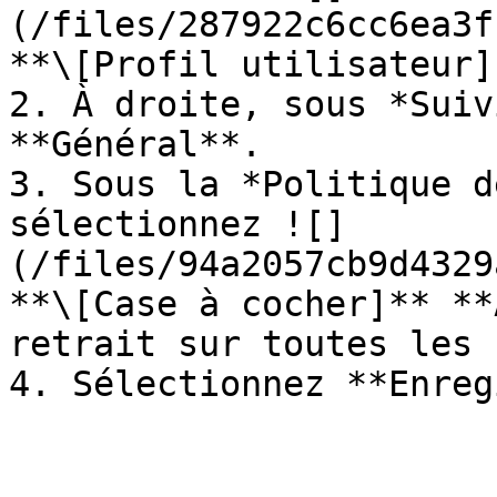
(/files/287922c6cc6ea3f
**\[Profil utilisateur]
2. À droite, sous *Suiv
**Général**.

3. Sous la *Politique d
sélectionnez ![]
(/files/94a2057cb9d4329
**\[Case à cocher]** **
retrait sur toutes les 
4. Sélectionnez **Enreg