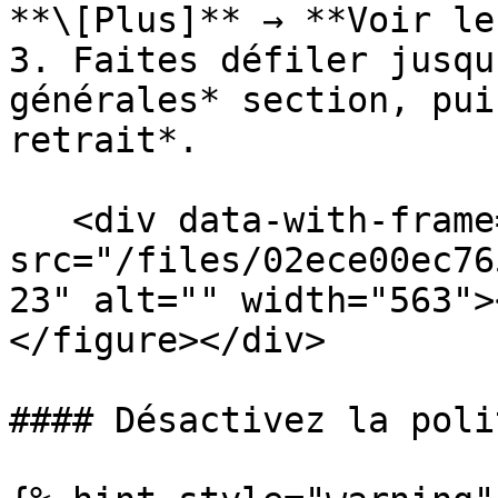
**\[Plus]** → **Voir le
3. Faites défiler jusqu
générales* section, pui
retrait*.

   <div data-with-frame="true"><figure><img 
src="/files/02ece00ec76
23" alt="" width="563">
</figure></div>

#### Désactivez la poli