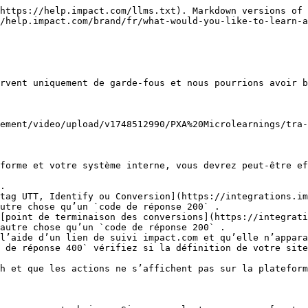
courantes des problèmes de lien de suivi

| Erreur                                                                                                   | Cause potentielle                    | Solution                                                                                                                                                                                                                                                                                                                                                                                                                                                                                     |
| -------------------------------------------------------------------------------------------------------- | ------------------------------------ | -------------------------------------------------------------------------------------------------------------------------------------------------------------------------------------------------------------------------------------------------------------------------------------------------------------------------------------------------------------------------------------------------------------------------------------------------------------------------------------------- |
| Le lien sur lequel vous avez cliqué est malformé. Contactez l’éditeur de la page d’origine.              | Domaines de liens profonds autorisés | Assurez-vous que les [domaines de liens profonds autorisés](/brand/fr/what-would-you-like-to-learn-about/account-administration/program-settings/tracking-settings/set-up-permitted-domains-for-deep-linking.md#set-permitted-domains-0-1) dans le *Paramètres de suivi de la passerelle* incluent le domaine vers lequel le lien de suivi redirige.                                                                                                                                         |
|                                                                                                          | Règles de blocage et de redirection  | Assurez-vous qu’aucune [règle de blocage ou de redirection](/brand/fr/what-would-you-like-to-learn-about/platform-features/blocking-and-redirect-rules/blocking-and-redirect-routing-rules-and-deferred-deep-linking.md) inattendue n’affecte le trafic en redirigeant ou en bloquant les utilisateurs.                                                                                                                                                                                      |
|                                                                                                          | ID valide d’annonce et de campagne   | <p>Assurez-vous que le lien de suivi de l’annonce pointe vers un ID d’annonce et de programme valide. Utilisez le modèle de lien suivant pour identifier les ID de l’annonce et de la campagne :</p><p><code>{tracking domain}/c/{media partner id}/{ad id}/{campaign id}</code></p>                                                                                                                                                                                                         |
|                                                                                                          | Désassembler l’URL                   | <p>Certains cas ne sont pas clairs et nécessiten