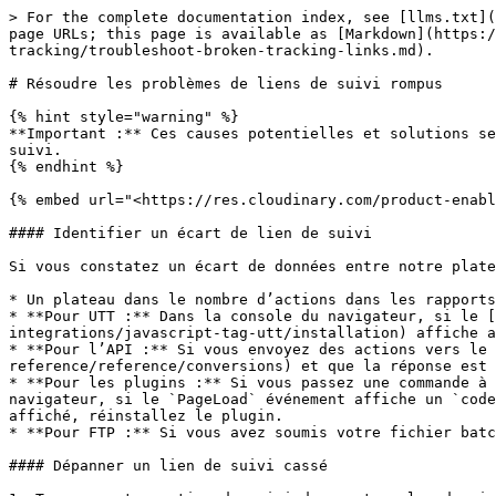
> For the complete documentation index, see [llms.txt](https://help.impact.com/llms.txt). Markdown versions of documentation pages are available by appending `.md` to page URLs; this page is available as [Markdown](https://help.impact.com/brand/fr/what-would-you-like-to-learn-about/platform-features/tracking/set-up-tracking/troubleshoot-broken-tracking-links.md).

# Résoudre les problèmes de liens de suivi rompus

{% hint style="warning" %}
**Important :** Ces causes potentielles et solutions servent uniquement de garde-fous et nous pourrions avoir besoin de plus d’informations concernant vos liens de suivi.
{% endhint %}

{% embed url="<https://res.cloudinary.com/product-enablement/video/upload/v1748512990/PXA%20Microlearnings/tra-201-3.mp4>" %}

#### Identifier un écart de lien de suivi

Si vous constatez un écart de données entre notre plateforme et votre système interne, vous devrez peut-être effectuer un dépannage. Les écarts courants incluent :

* Un plateau dans le nombre d’actions dans les rapports.
* **Pour UTT :** Dans la console du navigateur, si le [tag UTT, Identify ou Conversion](https://integrations.impact.com/integration-guides/for-brands/tracking-integrations/javascript-tag-utt/installation) affiche autre chose qu’un `code de réponse 200` .
* **Pour l’API :** Si vous envoyez des actions vers le [point de terminaison des conversions](https://integrations.impact.com/brand-api-reference/reference/conversions) et que la réponse est autre chose qu’un `code de réponse 200` .
* **Pour les plugins :** Si vous passez une commande à l’aide d’un lien de suivi impact.com et qu’elle n’apparaît pas dans votre compte impact.com. Dans la console du navigateur, si le `PageLoad` événement affiche un `code de réponse 400` vérifiez si la définition de votre site est correcte. S’il n’y a aucun `PageLoad` événement affiché, réinstallez le plugin.
* **Pour FTP :** Si vous avez soumis votre fichier batch et que les actions ne s’affichent pas sur la plateforme après 2 heures.

#### Dépanner un lien de suivi cassé

1. Trouvez votre option de suivi dans votre plan de mise en œuvre technique. Si vous ne la trouvez pas, [contactez l’assistance](https://app.impact.com/secure/advertiser/support/customer-support-portal-flow.ihtml).
2. Identifiez la date à laquelle le problème a commencé.
   * Consultez la [Rapport de performance par jour](/brand/fr/what-would-you-like-to-learn-about/platform-features/multi-program-reports/performance-reports-for-brands/performance-by-day-report.md) pour voir quand le suivi s’est interrompu.
3. Identifiez si des modifications ont été apportées à l’UTT placé sur votre site Web et qui coïncident avec la baisse des données de suivi.
   * Les mises à jour du site Web peuvent parfois rompre involontairement votre intégration de suivi s’il y a interférence avec l’UTT. Référez-vous à votre plan d’intégration technique pour voir comment les balises de suivi doivent être configurées.
4. Identifiez les causes potentielles du lien de suivi cassé.
5. Si l’assistance technique d’impact.com est nécessaire, [contactez l’assistance](https://app.impact.com/secure/advertiser/support/customer-support-portal-flow.ihtml) et incluez un résumé de vos constatations tirées des étapes ci-dessus afin d’obtenir une réponse accélérée de notre équipe.

#### Causes 