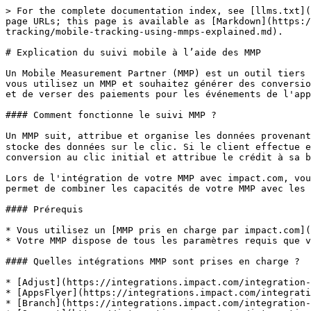
> For the complete documentation index, see [llms.txt](
page URLs; this page is available as [Markdown](https:/
tracking/mobile-tracking-using-mmps-explained.md).

# Explication du suivi mobile à l’aide des MMP

Un Mobile Measurement Partner (MMP) est un outil tiers 
vous utilisez un MMP et souhaitez générer des conversio
et de verser des paiements pour les événements de l'app
#### Comment fonctionne le suivi MMP ?

Un MMP suit, attribue et organise les données provenant 
stocke des données sur le clic. Si le client effectue e
conversion au clic initial et attribue le crédit à sa b
Lors de l'intégration de votre MMP avec impact.com, vou
permet de combiner les capacités de votre MMP avec les 
#### Prérequis

* Vous utilisez un [MMP pris en charge par impact.com](
* Votre MMP dispose de tous les paramètres requis que v
#### Quelles intégrations MMP sont prises en charge ?

* [Adjust](https://integrations.impact.com/integration-
* [AppsFlyer](https://integrations.impact.com/integrati
* [Branch](https://integrations.impact.com/integration-