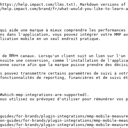
https://help.impact.com/llms.txt). Markdown versions of 
/help.impact.com/brand/fr/what-would-you-like-to-learn-a
qui aide une marque à mieux comprendre les performances 
ns dans l'application, vous pouvez intégrer votre MMP av
lication mobile en un seul endroit pratique.

de विभिन्न canaux. Lorsqu'un client suit un lien sur l'un
nsuite une conversion, comme l'installation de l'applica
onne source afin que la marque puisse prendre des décisi
s pouvez transmettre certains paramètres de suivi à votr
fonctionnalités de reporting, financières et de suivi ét
#which-mmp-integrations-are-supported).

ous utilisez ou prévoyez d'utiliser pour rémunérer vos p
guides/for-brands/plugin-integrations/mmp-mobile-measure
on-guides/for-brands/plugin-integrations/mmp-mobile-meas
guides/for-brands/plugin-integrations/mmp-mobile-measure