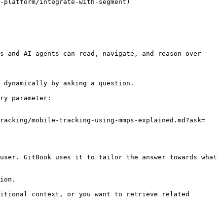
-platform/integrate-with-segment)

s and AI agents can read, navigate, and reason over 
 dynamically by asking a question.

ry parameter:

tracking/mobile-tracking-using-mmps-explained.md?ask=
user. GitBook uses it to tailor the answer towards what 
ion.

itional context, or you want to retrieve related 