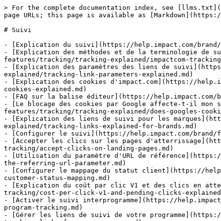
> For the complete documentation index, see [llms.txt](
page URLs; this page is available as [Markdown](https:/
# Suivi

- [Explication du suivi](https://help.impact.com/brand/
- [Explication des méthodes et de la terminologie de s
features/tracking/tracking-explained/impactcom-tracking
- [Explication des paramètres des liens de suivi](https
explained/tracking-link-parameters-explained.md)

- [Explication des cookies d'impact.com](https://help.i
cookies-explained.md)

- [FAQ sur la balise éditeur](https://help.impact.com/b
- [Le blocage des cookies par Google affecte-t-il mon s
features/tracking/tracking-explained/does-googles-cooki
- [Explication des liens de suivi pour les marques](htt
explained/tracking-links-explained-for-brands.md)

- [Configurer le suivi](https://help.impact.com/brand/f
- [Accepter les clics sur les pages d'atterrissage](htt
tracking/accept-clicks-on-landing-pages.md)

- [Utilisation du paramètre d'URL de référence](https:/
the-referring-url-parameter.md)

- [Configurer le mappage du statut client](https://help
customer-status-mapping.md)

- [Explication du coût par clic V1 et des clics en atte
tracking/cost-per-click-v1-and-pending-clicks-explained
- [Activer le suivi interprogramme](https://help.impact
program-tracking.md)

- [Gérer les liens de suivi de votre programme](https:/