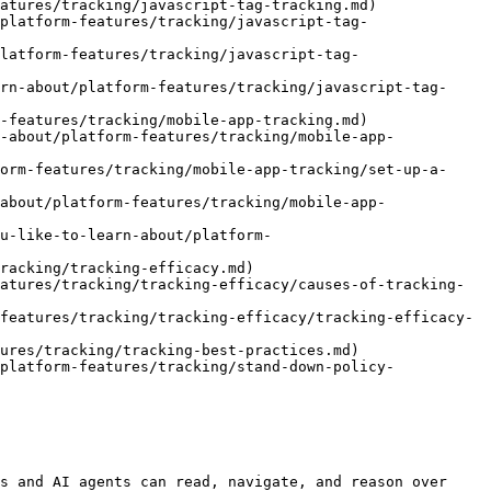
atures/tracking/javascript-tag-tracking.md)

platform-features/tracking/javascript-tag-
latform-features/tracking/javascript-tag-
rn-about/platform-features/tracking/javascript-tag-
-features/tracking/mobile-app-tracking.md)

-about/platform-features/tracking/mobile-app-
orm-features/tracking/mobile-app-tracking/set-up-a-
about/platform-features/tracking/mobile-app-
u-like-to-learn-about/platform-
racking/tracking-efficacy.md)

atures/tracking/tracking-efficacy/causes-of-tracking-
features/tracking/tracking-efficacy/tracking-efficacy-
ures/tracking/tracking-best-practices.md)

platform-features/tracking/stand-down-policy-
s and AI agents can read, navigate, and reason over 