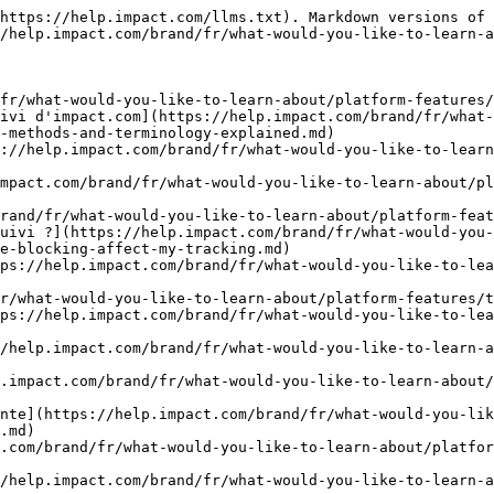
https://help.impact.com/llms.txt). Markdown versions of 
/help.impact.com/brand/fr/what-would-you-like-to-learn-a
fr/what-would-you-like-to-learn-about/platform-features/
uivi d'impact.com](https://help.impact.com/brand/fr/what-
-methods-and-terminology-explained.md)

://help.impact.com/brand/fr/what-would-you-like-to-learn
mpact.com/brand/fr/what-would-you-like-to-learn-about/pl
rand/fr/what-would-you-like-to-learn-about/platform-feat
uivi ?](https://help.impact.com/brand/fr/what-would-you-
e-blocking-affect-my-tracking.md)

ps://help.impact.com/brand/fr/what-would-you-like-to-lea
r/what-would-you-like-to-learn-about/platform-features/t
ps://help.impact.com/brand/fr/what-would-you-like-to-lea
/help.impact.com/brand/fr/what-would-you-like-to-learn-a
.impact.com/brand/fr/what-would-you-like-to-learn-about/
nte](https://help.impact.com/brand/fr/what-would-you-lik
.md)

.com/brand/fr/what-would-you-like-to-learn-about/platfor
/help.impact.com/brand/fr/what-would-you-like-to-learn-a