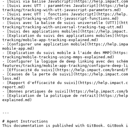
- [Suivi via balise JavaScript](https://help.impact.com
- [Suivi avec UTT : paramètres JavaScript](https://help
tracking/tracking-with-utt-javascript-parameters.md)

- [Suivi avec UTT : fonctions JavaScript](https://help.
tracking/tracking-with-utt-javascript-functions.md)

- [Suivi avec la balise de suivi universelle (UTT)](htt
tracking/tracking-with-universal-tracking-tag-utt.md)

- [Suivi des applications mobiles](https://help.impact.
- [Explication du suivi des applications mobiles](https
tracking/mobile-app-tracking-explained.md)

- [Configurer une application mobile](https://help.impa
mobile-app.md)

- [Explication du suivi mobile à l'aide des MMP](https:
tracking/mobile-tracking-using-mmps-explained.md)

- [Configurer la logique de deep linking avec des schém
features/tracking/mobile-app-tracking/configure-deep-li
- [Efficacité du suivi](https://help.impact.com/brand/f
- [Causes de la perte de suivi](https://help.impact.com
loss.md)

- [Rapport d'efficacité du suivi](https://help.impact.c
report.md)

- [Bonnes pratiques de suivi](https://help.impact.com/b
- [Explication de la politique de retrait](https://help
explained.md)

---

# Agent Instructions

This documentation is published with GitBook. GitBook i