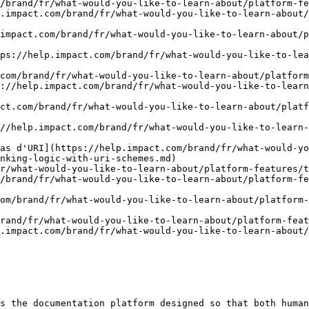
/brand/fr/what-would-you-like-to-learn-about/platform-fe
.impact.com/brand/fr/what-would-you-like-to-learn-about/
impact.com/brand/fr/what-would-you-like-to-learn-about/p
ps://help.impact.com/brand/fr/what-would-you-like-to-lea
com/brand/fr/what-would-you-like-to-learn-about/platform
://help.impact.com/brand/fr/what-would-you-like-to-learn
ct.com/brand/fr/what-would-you-like-to-learn-about/platf
//help.impact.com/brand/fr/what-would-you-like-to-learn-
as d'URI](https://help.impact.com/brand/fr/what-would-yo
nking-logic-with-uri-schemes.md)

r/what-would-you-like-to-learn-about/platform-features/t
/brand/fr/what-would-you-like-to-learn-about/platform-fe
om/brand/fr/what-would-you-like-to-learn-about/platform-
rand/fr/what-would-you-like-to-learn-about/platform-feat
.impact.com/brand/fr/what-would-you-like-to-learn-about/
s the documentation platform designed so that both human