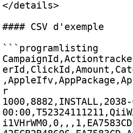
</details>

#### CSV d'exemple

```programlisting

CampaignId,Actiontracke
erId,ClickId,Amount,Cat
,AppleIfv,AppPackage,Ap
r

1000,8882,INSTALL,2038-
00:00,T52324111211,QiiW
i1VHrWM0,0,,,1,EA7583CD