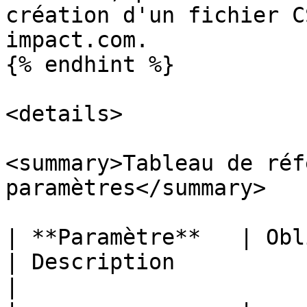
création d'un fichier C
impact.com.

{% endhint %}

<details>

<summary>Tableau de réf
paramètres</summary>

| **Paramètre**   | Obligatoire/Facultatif      
| Description                                                                                                                                                                                                                                        
|
