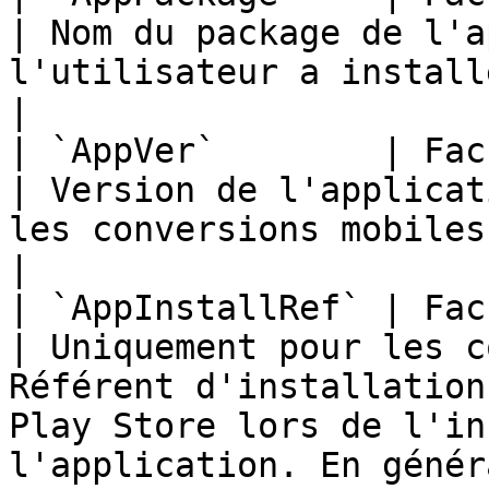
| Nom du package de l'a
l'utilisateur a installée.                                                                                                                                                        
|

| `AppVer`        | Facultatif                                     
| Version de l'applicat
les conversions mobiles.                                                                                                                                                                   
|

| `AppInstallRef` | Facultatif                                     
| Uniquement pour les c
Référent d'installation
Play Store lors de l'in
l'application. En génér