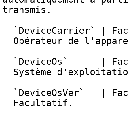
transmis.                                         
|

| `DeviceCarrier` | Facultatif                                     
| Opérateur de l'appareil mobile.                                                                                                                                          
|

| `DeviceOs`      | Facultatif                                     
| Système d'exploitation de l'appareil mobile.                                                                             
|

| `DeviceOsVer`   | Facultatif                                     
| Facultatif.                                                                                                                                                                                                                                        
|
