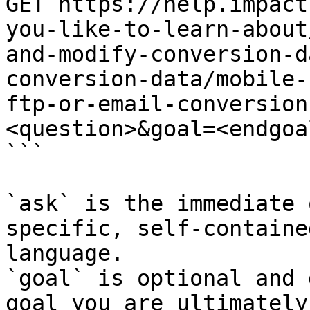
GET https://help.impact
you-like-to-learn-about
and-modify-conversion-d
conversion-data/mobile-
ftp-or-email-conversion
<question>&goal=<endgoal
```

`ask` is the immediate 
specific, self-containe
language.

`goal` is optional and 
goal you are ultimately