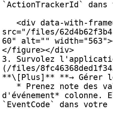
`ActionTrackerId` dans 
   <div data-with-frame="true"><figure><img 
src="/files/62d4b62f3b4
60" alt="" width="563">
</figure></div>

3. Survolez l'applicati
(/files/8fc46368ded1f34
**\[Plus]** **→ Gérer l
   * Prenez note des valeurs sous la *Code 
d'événement* colonne. E
`EventCode` dans votre 