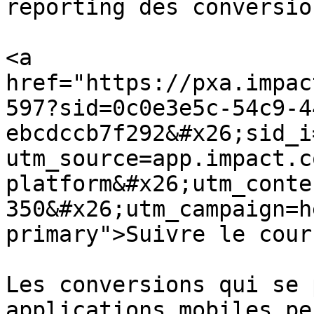
reporting des conversio
<a 
href="https://pxa.impac
597?sid=0c0e3e5c-54c9-4
ebcdccb7f292&#x26;sid_i
utm_source=app.impact.c
platform&#x26;utm_conte
350&#x26;utm_campaign=h
primary">Suivre le cour
Les conversions qui se 
applications mobiles pe