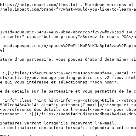
------- | ------------------------------------------------------------------------- |
| {adcode\<adid>}    | Le code d'annonce pour une annonce particulière (exemple : {adcode\_12}). |
| {mpid}             | L'ID du partenaire (p. ex. 98765).                                        |
| {mpname}           | Le nom de l'entreprise partenaire.                                        |
| {firstName}        | Le prénom de l'utilisateur du compte partenaire (p. ex. John).            |
| {lastName}         | Le nom de famille de l'utilisateur du compte partenaire (p. ex. Doe).     |
| {currentDay}       | Le jour actuel (p. ex. 19 janvier 2038).                                  |
| {currentTime}      | L'heure actuelle, secondes comprises (p. ex. 19-janv.-2038 03:14:08 UTC). |
| {currentMonthYear} | Le mois et l'année en cours (p. ex. janvier 2038).                        |

</details>

#### Afficher les informations d'un candidat

{% tabs %}
{% tab title="Propriétés" %}
Cet onglet répertorie les propriétés média du partenaire, à savoir :

* Sites web
* Pages de réseaux sociaux
* Applications mobiles
* Bulletins d'information par e-mail
* Podcasts
* Propriétés média hors ligne et autres

<div data-with-frame="true"><figure><img src="/files/69c975be45531bc9a8a7c3258aa05f97cce98255" alt="" width="437"><figcaption></figcaption></figure></div>
{% endtab %}

{% tab title="Détails" %}
Cet onglet affiche la description fournie par le partenaire, son modèle d'affaires, les catégories promotionnelles, les téléchargements du kit média disponibles, les liens associés, les zones promotionnelles et les détails financiers.

<div data-with-frame="true"><figure><img src="/files/9115e4231f953d9f05e4238d791f176b55fb1216" alt="" width="455"><figcaption></figcaption></figure></div>
{% endtab %}

{% tab title="Champs personnalisés" %}
Cet onglet n'est visible que si vous avez activé les enquêtes avec [champs personnalisés](/brand/fr/what-would-you-like-to-learn-about/platform-features/reach-out-to-partners/surveys/create-custom-fields-for-surveys.md). Il affiche les réponses du partenaire à vos questions de champs personnalisés et tous les fichiers qu'il a joints.

<div data-with-frame="true"><figure><img src="/files/8f90375e57bad96955cf00fb16f01ea4ee0c1436" alt="" width="448"><figcaption></figcaption></figure></div>
{% endtab %}
{% endtabs %}

#### Accepter un candidat

1. Depuis le menu de navigation de gauche, sélectionnez ![](/files/15f4c8f88cb75624c1f6a18cb768e8f494128ac4) **\[Engage] → Partenaires →** [Candidatures](https://app.impact.com/secure/advertiser/engage/contracts/activity/adv-manage-pending-public-ios-v2-flow.ihtml).
2. Sur l’ *Candidatures* écran, recherchez le candidat qui vous intéresse et sélectionnez **son nom**, puis, dans la fenêtre modale coulissante, sélectionnez **Accepter**.
   * Sinon, survolez la candidature dans l' *Candidatures* écran et sélectionnez ![](/files/8fc46368ded1f34376787abf9e1ea28872383d82) **\[Plus] → Accepter**.
3. Le *Accepter la candidature* la fenêtre modale apparaîtra. Vérifiez et mettez à jour les paramètres suivants si nécessaire :
   * **Conditions du contrat :** Examinez les conditions du contrat auxquelles le partenaire a postulé, ou envoyez une nouvelle proposition. Pour plus d'informations, voir [Envoyer une contre-proposition à un nouveau partenaire](/brand/fr/what-would-you-like-to-le