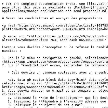
> For the complete documentation index, see [llms.txt](https://help.impact.com/llms.txt). Markdown versions of documentation pages are available by appending `.md` to page URLs; this page is available as [Markdown](https://help.impact.com/brand/fr/what-would-you-like-to-learn-about/platform-features/review-partner-applications/manage-applications-and-send-proposals.md).

# Gérer les candidatures et envoyer des propositions

<a href="https://pxa.impact.com/student/activity/1087831?sid=0c0e3e5c-54c9-4435-9bee-ebcdccb7f292&#x26;sid_i=0?utm_source=app.impact.com&#x26;utm_medium=owned-platform&#x26;utm_content=part-351&#x26;utm_campaign=help-center" class="button primary">Suivez le cours PXA</a>

{% embed url="<https://files.gitbook.com/v0/b/gitbook-x-prod.appspot.com/o/spaces%2FwMLlMoFBtKJa8ptd3zaw%2Fuploads%2FM649z66ubxjs2Zs6dSLU%2Fdis-250-4.mp4?alt=media&token=edb2f768-7631-4eee-a48b-065986230776>" %}

Lorsque vous décidez d'accepter ou de refuser la candidature d'un partenaire, vous pouvez d'abord déterminer si ce partenaire est adapté. Pour ouvrir le profil d'un candidat :

1. Depuis le menu de navigation de gauche, sélectionnez ![](/files/15f4c8f88cb75624c1f6a18cb768e8f494128ac4) **\[Engage] → Partenaires →** [**Candidatures**](https://app.impact.com/secure/advertiser/engage/contracts/activity/adv-manage-pending-public-ios-v2-flow.ihtml).
2. Sur l’ *Candidatures* écran, recherchez le partenaire qui vous intéresse et sélectionnez **son nom**.

   * Cela ouvrira un panneau coulissant avec un ensemble de détails sur le partenaire et vous permettra de le contacter.

   <div data-gb-custom-block data-tag="hint" data-style="info" class="hint hint-info"><p><strong>Utile :</strong> Pour envoyer un e-mail à un partenaire potentiel, sélectionnez <img src="/files/c4719cd7c0e194337c2159d825367ceb46c49c14" alt=""> <strong>[E-mail]</strong> et suivez la <a href="/pages/66aaaeebba70ec68d3cd05c61c884529fc322b3f"><em>référence des détails de l'e-mail</em></a> pour obtenir des conseils.</p></div>
3. Vous pouvez envoyer un e-mail au partenaire en sélectionnant l' ![](/files/210eb9f4d70d1ec18cdbea7b4d3462d6599030c0) **\[icône d'e-mail]** et en suivant les étapes ci-dessous :
   1. Saisissez le **Nom de l'expéditeur** que les destinataires verront lorsqu'ils recevront l'e-mail.
   2. Saisissez le **Répondre à l'e-mail** adresse que le destinataire contactera lorsqu'il répondra à cet e-mail.
   3. Saisissez le **Objet** de cet e-mail.
   4. Dans le *Contenu* section, utilisez l'éditeur WYSIWYG pour créer ou modifier le contenu de votre e-mail. Survolez les icônes pour afficher les options de mise en forme et de contenu (par ex., pour téléverser une pièce jointe, sélectionnez ![](/files/95f5d867f3f114302eb35db885a74b6d8cc411b7) **\[Fichier]** et déposez votre fichier).
   5. Le cas échéant, sélectionnez **Afficher les options de jetons spéciaux**. Cela vous permet d'intégrer des jetons spéciaux dans le contenu de votre e-mail qui renseignent dynamiquement les valeurs.
      * Consultez le *Référence des jetons spéciaux* ci-dessous pour plus d'informations sur ces options.
   6. Sélectionnez **Envoyer**.

<details>

<summary>Référence des jetons spéciaux</summary>

| Jeton              | Description                                                               |
| -----------