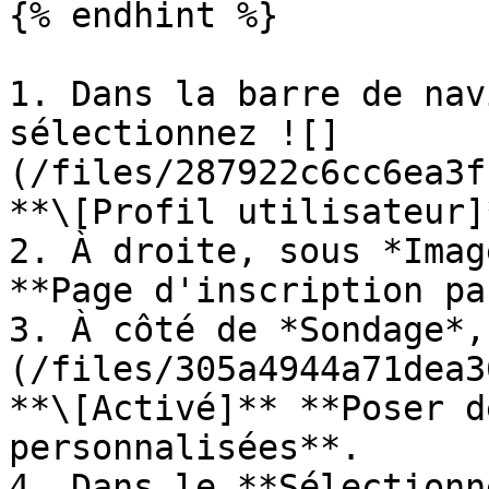
{% endhint %}

1. Dans la barre de nav
sélectionnez ![]
(/files/287922c6cc6ea3f
**\[Profil utilisateur]
2. À droite, sous *Imag
**Page d'inscription pa
3. À côté de *Sondage*,
(/files/305a4944a71dea3
**\[Activé]** **Poser d
personnalisées**.

4. Dans le **Sélectionn