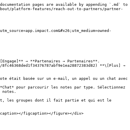
documentation pages are available by appending `.md` to 
bout/platform-features/reach-out-to-partners/partner-
utm_source=app.impact.com&#x26;utm_medium=owned-
[Engage]** → **Partenaires → Partenaires**.

/8fc46368ded1f34376787abf9e1ea28872383d82) **\[Plus] → 
 notes.
