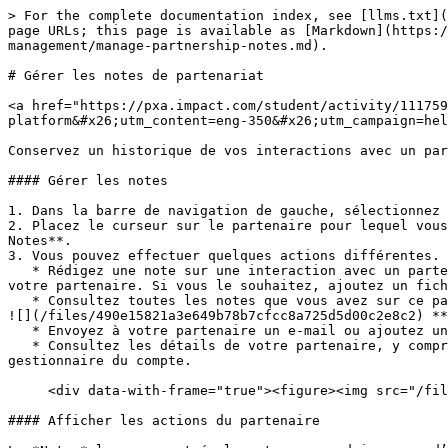
> For the complete documentation index, see [llms.txt](
page URLs; this page is available as [Markdown](https:/
management/manage-partnership-notes.md).

# Gérer les notes de partenariat

<a href="https://pxa.impact.com/student/activity/111759
platform&#x26;utm_content=eng-350&#x26;utm_campaign=hel
Conservez un historique de vos interactions avec un par
#### Gérer les notes

1. Dans la barre de navigation de gauche, sélectionnez 
2. Placez le curseur sur le partenaire pour lequel vous
Notes**.

3. Vous pouvez effectuer quelques actions différentes.

   * Rédigez une note sur une interaction avec un partenaire. Après avoir rédigé votre note, choisissez si la note était basée sur un e-mail, un appel ou un chat avec 
votre partenaire. Si vous le souhaitez, ajoutez un fich
   * Consultez toutes les notes que vous avez sur ce partenaire. Filtrer par *Tous*, *E-mail*, *Téléphone*, ou *Chat* pour parcourir les notes par type. Sélectionnez 
![](/files/490e15821a3e649b78b7cfcc8a725d5d00c2e8c2) **
   * Envoyez à votre partenaire un e-mail ou ajoutez un contact au compte de votre partenaire.

   * Consultez les détails de votre partenaire, y compris son statut d’activité, la date de début du partenariat, les groupes dont il fait partie et qui est le 
gestionnaire du compte.

     <div data-with-frame="true"><figure><img src="/files/bb9a21ccb415d104d7139363b6ff6da62739da2e" alt=""><figcaption></figcaption></figure></div>

#### Afficher les actions du partenaire
