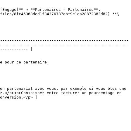
[Engage]** → **Partenaires → Partenaires**.

files/8fc46368ded1f34376787abf9e1ea28872383d82) **\
-------------------------------------------------------
------------ |

z.</p><p>Choisissez entre facturer un pourcentage en 
onversion.</p> |
