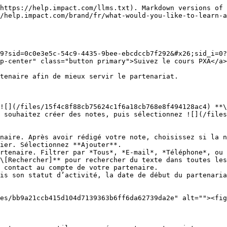
https://help.impact.com/llms.txt). Markdown versions of 
/help.impact.com/brand/fr/what-would-you-like-to-learn-a
9?sid=0c0e3e5c-54c9-4435-9bee-ebcdccb7f292&#x26;sid_i=0?
p-center" class="button primary">Suivez le cours PXA</a>

tenaire afin de mieux servir le partenariat.

![](/files/15f4c8f88cb75624c1f6a18cb768e8f494128ac4) **\
 souhaitez créer des notes, puis sélectionnez ![](/files
ier. Sélectionnez **Ajouter**.

\[Rechercher]** pour rechercher du texte dans toutes les