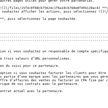
autres pages utiles pour gérer votre partenariat.

![](/files/15f4c8f88cb75624c1f6a18cb768e8f494128ac4) **\
 souhaitez afficher les actions, puis sélectionnez ![](/
**, puis sélectionnez la page souhaitée.

--------------------------------------------------------
--------------------------------------------------------
s partie d’une marque avec les partenaires que vous gére
ffre d’affaires des ventes ou facturer un CPA fixe par c