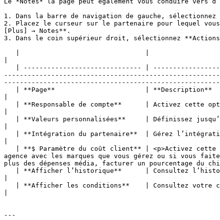
Le *Notes* la page peut également vous conduire vers d’
1. Dans la barre de navigation de gauche, sélectionnez 
2. Placez le curseur sur le partenaire pour lequel vous
[Plus] → Notes**.

3. Dans le coin supérieur droit, sélectionnez **Actions
   |                                |                                                                                                                                                                                                                                                                                                                                                                                                                                   
|

   | ------------------------------ | --------------------------------------------------------------------------------------------------------------------------------
-------------------------------------------------------
-------------------------------------------------------
   | **Page**                       | **Description**                                                                                                                                                                                                                                                                                                                                                                                                                   
|

   | **Responsable de compte**      | Activez cette option si vous souhaitez un responsable de compte spécifique pour ce partenaire.                                                                                                                                                                                                                                                                                                                                    
|

   | **Valeurs personnalisées**     | Définissez jusqu’à trois valeurs d’URL personnalisées.                                                                                                                                                                                                                                                                                                                                                                            
|

   | **Intégration du partenaire**  | Gérez l’intégration du suivi pour ce partenaire.                                                                                                                                                                                                                                                                                                                                                                                  
|

   | **$ Paramètre du coût client** | <p>Activez cette option si vous souhaitez facturer les clients pour être en partenariat avec vous, par exemple si vous êtes une 
agence avec les marques que vous gérez ou si vous faite
plus des dépenses média, facturer un pourcentage du chi
   | **Afficher l’historique**      | Consultez l’historique de vos contrats avec le partenaire.                                                                                                                                                                                                                                                                                                                                                                        
|

   | **Afficher les conditions**    | Consultez votre contrat actuel avec le partenaire.                                                                                                                                                                                                                                                                                                                                                                                
|

---
