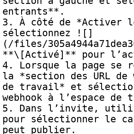
section à gauche et sél
entrants**.

3. À côté de *Activer l
sélectionnez ![]
(/files/305a4944a71dea3
**\[Activé]** pour l’ac
4. Lorsque la page se r
la *section des URL de 
de travail* et sélectio
webhook à l’espace de t
5. Dans l’invite, utili
pour sélectionner le ca
peut publier.
