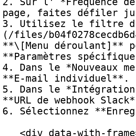
2. Sur l' *Fréquence de
page, faites défiler ju
3. Utilisez le filtre d
(/files/b04f0278cecdb6d
**\[Menu déroulant]** p
**Paramètres spécifique
4. Dans le *Nouveaux me
**E-mail individuel**.

5. Dans le *Intégration
**URL de webhook Slack**
6. Sélectionnez **Enreg
   <div data-with-frame="true"><figure><img 