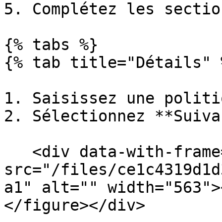
5. Complétez les sectio
{% tabs %}

{% tab title="Détails" %
1. Saisissez une politi
2. Sélectionnez **Suiva
   <div data-with-frame="true"><figure><img 
src="/files/ce1c4319d1d
a1" alt="" width="563">
</figure></div>
