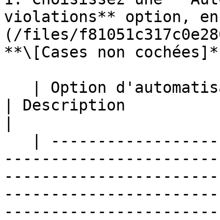
violations** option, en
(/files/f81051c317c0e28
**\[Cases non cochées]**
   | Option d'automatisation                                                                
| Description                                                                                                                                                                                                                                                                                  
|

   | ---------------------------------------------
-----------------------
-----------------------
-----------------------
-----------------------