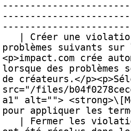
-----------------------
-----------------------
-----------------------
   | Créer une violation si nous trouvons les 
problèmes suivants sur 
<p>impact.com crée auto
lorsque des problèmes s
de créateurs.</p><p>Sél
src="/files/b04f0278cec
a1" alt=""> <strong>\[M
pour appliquer les term
   | Fermer les violations si tous les problèmes 