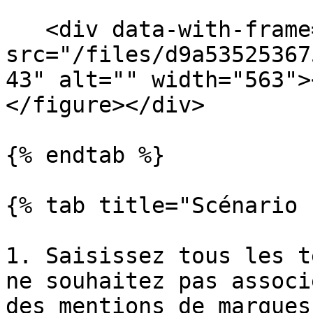
   <div data-with-frame="true"><figure><img 
src="/files/d9a53525367
43" alt="" width="563">
</figure></div>

{% endtab %}

{% tab title="Scénario 
1. Saisissez tous les t
ne souhaitez pas associ
des mentions de marques