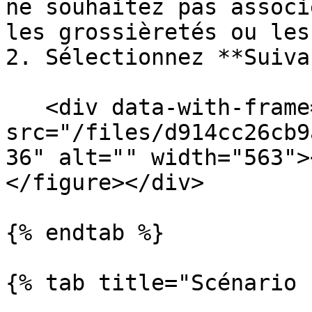
ne souhaitez pas associ
les grossièretés ou les
2. Sélectionnez **Suiva
   <div data-with-frame="true"><figure><img 
src="/files/d914cc26cb9
36" alt="" width="563">
</figure></div>

{% endtab %}

{% tab title="Scénario 