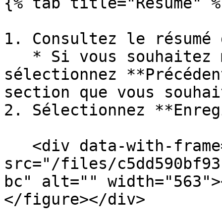
{% tab title="Résumé" %}
1. Consultez le résumé 
   * Si vous souhaitez modifier la politique, 
sélectionnez **Précéden
section que vous souhai
2. Sélectionnez **Enreg
   <div data-with-frame="true"><figure><img 
src="/files/c5dd590bf93
bc" alt="" width="563">
</figure></div>
