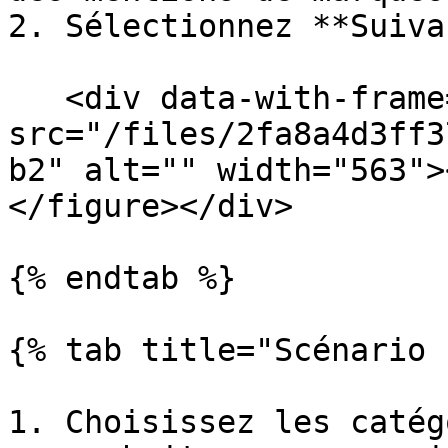
2. Sélectionnez **Suiva
   <div data-with-frame="true"><figure><img 
src="/files/2fa8a4d3ff3
b2" alt="" width="563">
</figure></div>

{% endtab %}

{% tab title="Scénario 
1. Choisissez les catég