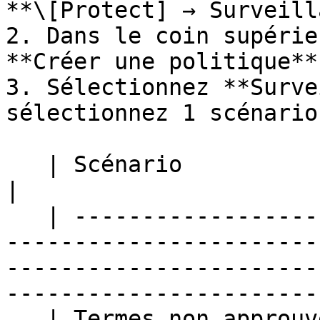
**\[Protect] → Surveill
2. Dans le coin supérie
**Créer une politique**.
3. Sélectionnez **Surve
sélectionnez 1 scénario
   | Scénario              | Description                                                                                                                                      
|

   | --------------------- | ---------------------
-----------------------
-----------------------
----------------------- 
   | Termes non approuvés  | Surveillez les 