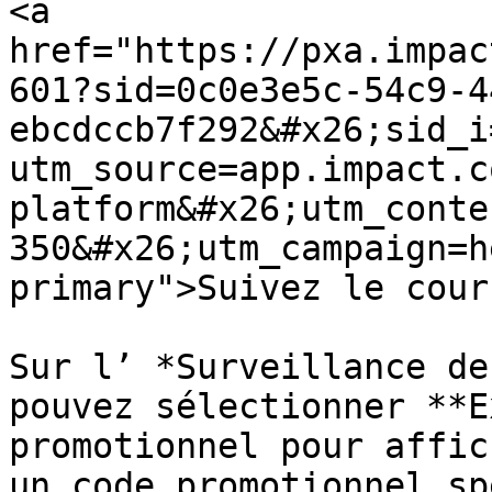
<a 
href="https://pxa.impac
601?sid=0c0e3e5c-54c9-4
ebcdccb7f292&#x26;sid_i
utm_source=app.impact.c
platform&#x26;utm_conte
350&#x26;utm_campaign=h
primary">Suivez le cour
Sur l’ *Surveillance de
pouvez sélectionner **E
promotionnel pour affic
un code promotionnel sp