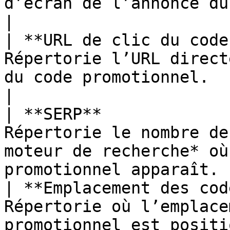
d’écran de l’annonce du code promoti
|

| **URL de clic du code
Répertorie l’URL direct
du code promotionnel.                                        
|

| **SERP**             
Répertorie le nombre de
moteur de recherche* où
promotionnel apparaît. |
| **Emplacement des cod
Répertorie où l’emplace
promotionnel est positionné sur la 