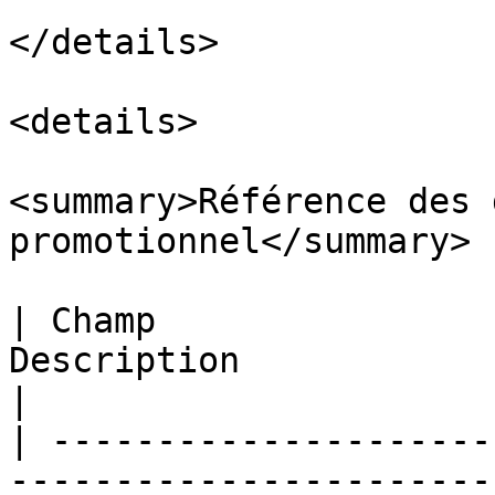
</details>

<details>

<summary>Référence des 
promotionnel</summary>

| Champ                
Description                                                                                                    
|

| ---------------------
-----------------------