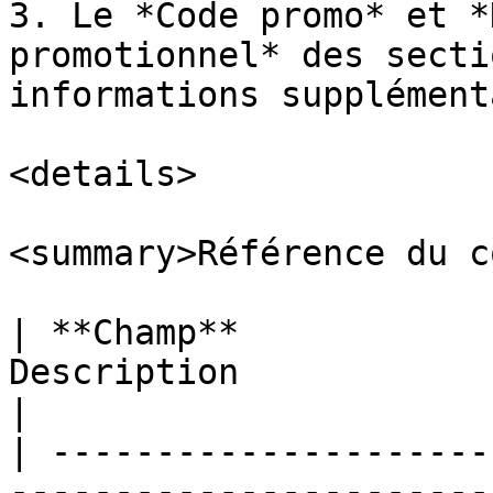
3. Le *Code promo* et *
promotionnel* des secti
informations supplément
<details>

<summary>Référence du c
| **Champ**            
Description                                                                                                                              
|

| ---------------------
-----------------------