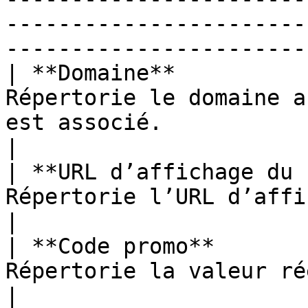
-----------------------
-----------------------
| **Domaine**          
Répertorie le domaine a
est associé.                                                                           
|

| **URL d’affichage du 
Répertorie l’URL d’affichage du code promotionnel.             
|

| **Code promo**       
Répertorie la valeur réelle du code promotionnel.               
|
