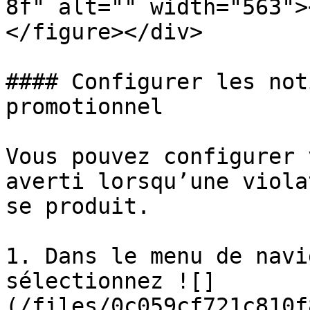
8f" alt="" width="563">
</figure></div>

#### Configurer les not
promotionnel

Vous pouvez configurer 
averti lorsqu’une viola
se produit.

1. Dans le menu de navi
sélectionnez ![]
(/files/0c059cf721c810f