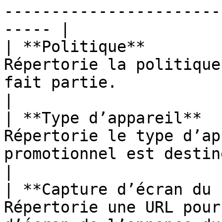
-----------------------
----- |

| **Politique**        
Répertorie la politique
fait partie.                                                 
|

| **Type d’appareil**  
Répertorie le type d’ap
promotionnel est destiné.                                    
|

| **Capture d’écran du 
Répertorie une URL pour